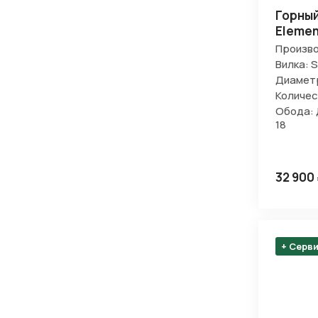
Горный
Elemen
Произво
Вилка: 
Диаметр
Количес
Обода: 
18
32 900
+ Серв