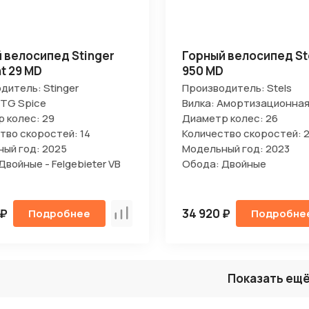
 велосипед Stinger
Горный велосипед Ste
t 29 MD
950 MD
дитель: Stinger
Производитель: Stels
STG Spice
Вилка: Амортизационна
 колес: 29
Диаметр колес: 26
тво скоростей: 14
Количество скоростей: 2
ый год: 2025
Модельный год: 2023
Двойные - Felgebieter VB
Обода: Двойные
 ₽
34 920 ₽
Подробнее
Подробне
Сравнить
Показать ещ