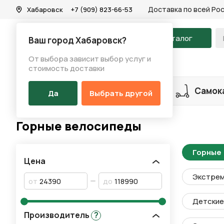
Доставка по всей Ро
Хабаровск
+7 (909) 823-66-53
На главную
Каталог
Ваш город Хабаровск?
От выбора зависит выбор услуг и
Каталог
/
Велосипеды
/
Горные велосипеды
стоимость доставки
Разделы каталога
Велосипеды
Самок
Да
Выбрать другой
Горные велосипеды
Горные
Цена
Экстре
от
до
Детские 
Производитель
?