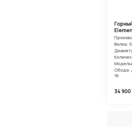
Горный
Elemen
Произво
Вилка: 
Диаметр
Количес
Модельн
Обода: 
18
34 900