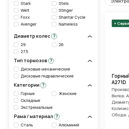
Электро
Stark
Stels
Welt
Stinger
Foxx
Shantar Cycle
+ Серв
Avenger
Nameless
Диаметр колес
?
29
26
27.5
Тип тормозов
?
Дисковые механические
Горный
Дисковые гидравлические
A271D
Категории
?
Произво
Горные
Женские
Вилка: 
Складные
Диаметр
Экстремальные
Количес
Обода:
Рама / материал
?
Сталь
Алюминий