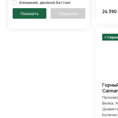
Алюминий, двойной баттинг
24 390
+ Серв
Горный
Caiman
Произво
Вилка: 
Диаметр
Количес