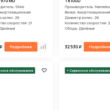
 970 MD
T6100D
дитель: Stels
Производитель: Nameles
Амортизационная
Вилка: Амортизационна
Отправить
 колес: 26
Диаметр колес: 26
тво скоростей: 21
Количество скоростей: 2
 Двойные
Обода: Двойные
на кнопку “Отправить заявку”, вы даете
согласие на обработку
льных данных и соглашаетесь с политикой конфиденциальности
 ₽
32 530 ₽
Подробнее
Подробне
Сравнить
исное обслуживание
+ Сервисное обслуживан