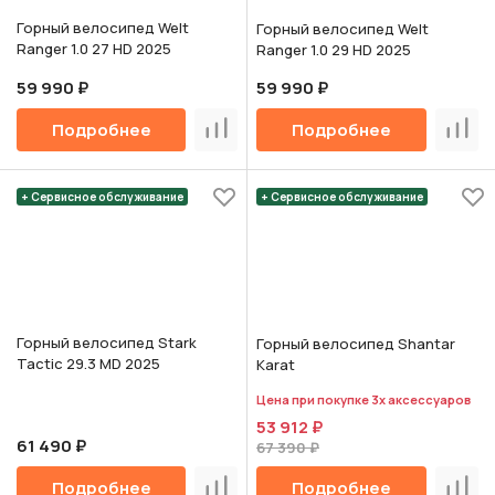
Горный велосипед Welt
Горный велосипед Welt
Ranger 1.0 27 HD 2025
Ranger 1.0 29 HD 2025
59 990 ₽
59 990 ₽
Подробнее
Подробнее
Сравнить
Срав
+ Сервисное обслуживание
+ Сервисное обслуживание
Горный велосипед Stark
Горный велосипед Shantar
Tactic 29.3 MD 2025
Karat
Цена при покупке 3х аксессуаров
53 912 ₽
61 490 ₽
67 390 ₽
Подробнее
Подробнее