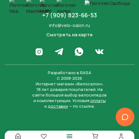
+7 (909) 823-66-53
info@velo-salon.ru
Смотреть на карте
Закрыть
Написать в WhatsApp
Перейти в Инстаграм
Написать в Телеграм
Перейти во Вконта
Разработано в
RASA
С 2008-2026
Интернет-магазин «Велосалон».
18 лет доверия покупателей. На
сайте большой выбор велосипедов
и комплектующих. Условия
оплаты
и
доставки
— по ссылке.
Отправить
Нажимая на кнопку “Отправить заявку”, вы даете
согласие на обработку персональных данных и