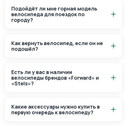
сложных каменистых участках, но стоит
Подойдёт ли мне горная модель
дороже.
велосипеда для поездок по
городу?
Да, многие покупают городские модели на
базе хардтейла. Для комфорта можно
Как вернуть велосипед, если он не
заменить агрессивные покрышки на полуслики
подошёл?
и установить крылья.
Согласно закону, вы можете обменять или
вернуть велосипед в течение 14 дней, если он
Есть ли у вас в наличии
не был в эксплуатации, сохранены все пломбы
велосипеды брендов «Forward» и
и товарный вид.
«Stels»?
Актуальный остаток всегда указан в карточке
велосипеда. Если кнопка «В корзину»
Какие аксессуары нужно купить в
неактивна, напишите нам — мы сообщим о
первую очередь к велосипеду?
сроках поставки велосипедов.
Базовый набор для велосипеда: шлем, насос,