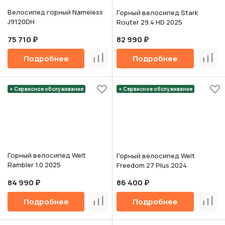
Велосипед горный Nameless
Горный велосипед Stark
J9120DH
Router 29.4 HD 2025
75 710 ₽
82 990 ₽
Подробнее
Подробнее
Сравнить
Срав
+ Сервисное обслуживание
+ Сервисное обслуживание
Горный велосипед Welt
Горный велосипед Welt
Rambler 1.0 2025
Freedom 27 Plus 2024
84 990 ₽
86 400 ₽
Подробнее
Подробнее
Сравнить
Срав