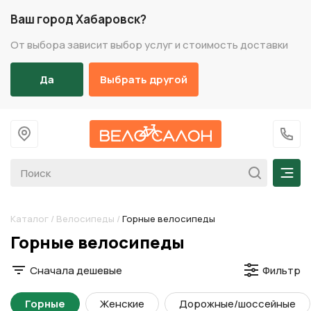
Ваш город Хабаровск?
От выбора зависит выбор услуг и стоимость доставки
Да
Выбрать другой
На главную
+7 (
Мен
Каталог
/
Велосипеды
/
Горные велосипеды
Разделы каталога
Горные велосипеды
Сначала дешевые
Фильтр
Горные
Женские
Дорожные/шоссейные