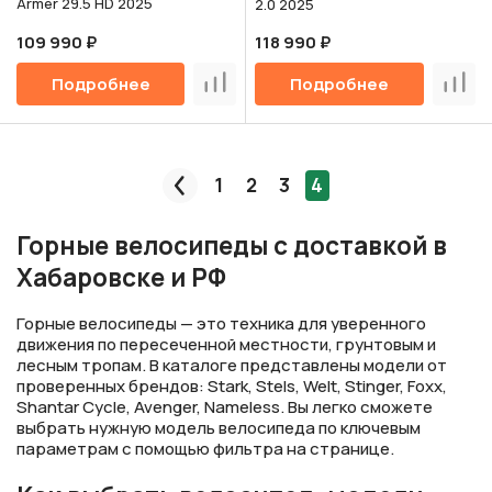
Armer 29.5 HD 2025
2.0 2025
109 990 ₽
118 990 ₽
Подробнее
Подробнее
Сравнить
Срав
1
2
3
4
Пред.
Горные велосипеды с доставкой в
Хабаровске и РФ
Горные велосипеды — это техника для уверенного
движения по пересеченной местности, грунтовым и
лесным тропам. В каталоге представлены модели от
проверенных брендов: Stark, Stels, Welt, Stinger, Foxx,
Shantar Cycle, Avenger, Nameless. Вы легко сможете
выбрать нужную модель велосипеда по ключевым
параметрам с помощью фильтра на странице.