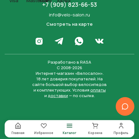
+7 (909) 823-66-53
info@velo-salon.ru
Смотреть на карте
Закрыть
Написать в WhatsApp
Перейти в Инстаграм
Написать в Телеграм
Перейти во Вконта
Разработано в
RASA
С 2008-2026
Интернет-магазин «Велосалон».
18 лет доверия покупателей. На
сайте большой выбор велосипедов
и комплектующих. Условия
оплаты
и
доставки
— по ссылке.
Отправить
Нажимая на кнопку “Отправить заявку”, вы даете
согласие на обработку персональных данных и
соглашаетесь с политикой конфиденциальности
Главная
Избранное
Каталог
Корзина
Профиль