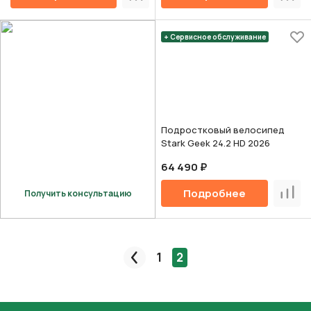
Сравнить
Срав
+ Сервисное обслуживание
Подростковый велосипед
Stark Geek 24.2 HD 2026
64 490 ₽
Подробнее
Получить консультацию
Срав
1
2
Пред.