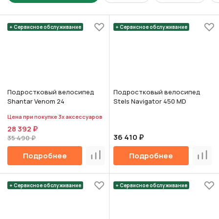
+ Сервисное обслуживание
+ Сервисное обслуживание
Подростковый велосипед
Подростковый велосипед
Shantar Venom 24
Stels Navigator 450 MD
Цена при покупке 3х аксессуаров
28 392 ₽
36 410 ₽
35 490 ₽
Подробнее
Подробнее
Сравнить
Срав
+ Сервисное обслуживание
+ Сервисное обслуживание