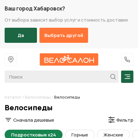
Ваш город Хабаровск?
От выбора зависит выбор услуг и стоимость доставки
Да
Выбрать другой
На главную
+7 (
Мен
Каталог
/
Велосипеды
/
Велосипеды
Разделы каталога
Велосипеды
Сначала дешевые
Фильтр
Подростковые х24
Горные
Женские