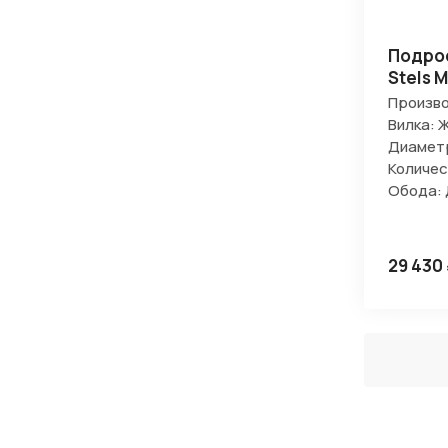
Подро
Stels M
Произво
Вилка: 
Диаметр
Количес
Обода:
29 430