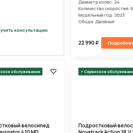
Диаметр колес: 24
Количество скоростей: 
Модельный год: 2023
Обода: Двойные
учить консультацию
22 990 ₽
Подробне
исное обслуживание
+ Сервисное обслуживан
Отправить
стковый велосипед
Подростковый вело
на кнопку “Отправить заявку”, вы даете
согласие на обработку
Navigator 410 MD
Novatrack Action 18.V
льных данных и соглашаетесь с политикой конфиденциальности