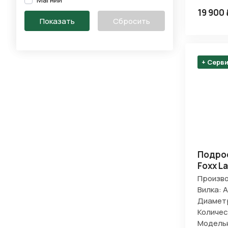
19 900 
+ Серв
Подро
Foxx L
Произво
Вилка: 
Диаметр
Количес
Модельн