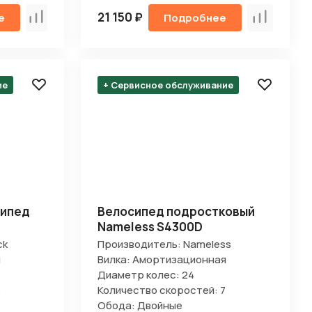
21 150 ₽
е
Подробнее
Сравнить
Сравнить
ие
+ Сервисное обслуживание
сипед
Велосипед подростковый
Nameless S4300D
ck
Производитель: Nameless
я
Вилка: Амортизационная
Диаметр колес: 24
6
Количество скоростей: 7
Обода: Двойные