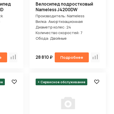
сипед
Велосипед подростковый
MD
Nameless J4200DW
ck
Производитель: Nameless
я
Вилка: Амортизационная
Диаметр колес: 24
6
Количество скоростей: 7
Обода: Двойные
28 810 ₽
е
Подробнее
Сравнить
Сравнить
ие
+ Сервисное обслуживание