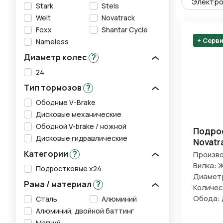
Электро
Stark
Stels
Welt
Novatrack
Foxx
Shantar Cycle
+ Серв
Nameless
Диаметр колес
?
24
Тип тормозов
?
Ободные V-Brake
Дисковые механические
Ободной V-brake / ножной
Подро
Дисковые гидравлические
Novatr
Категории
?
Произво
Вилка: 
Подростковые х24
Диаметр
Рама / материал
?
Количес
Обода:
Сталь
Алюминий
Алюминий, двойной баттинг
Магний