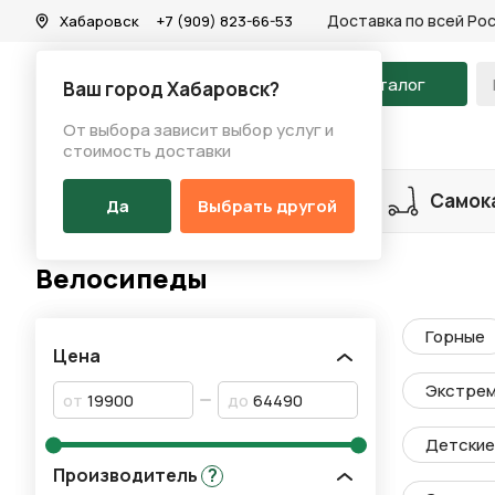
Доставка по всей Ро
Хабаровск
+7 (909) 823-66-53
На главную
Каталог
Ваш город Хабаровск?
От выбора зависит выбор услуг и
Каталог
/
Велосипеды
/
Велосипеды
стоимость доставки
Разделы каталога
Велосипеды
Самок
Да
Выбрать другой
Велосипеды
Горные
Цена
Экстре
от
до
Детские 
Производитель
?