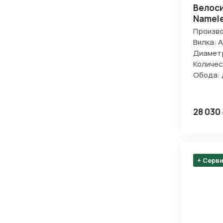
Велос
Namele
Произво
Вилка: 
Диаметр
Количес
Обода:
28 030
+ Серв