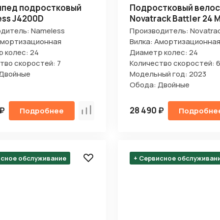
ипед подростковый
Подростковый вело
ss J4200D
Novatrack Battler 24 
дитель: Nameless
Производитель: Novatra
Амортизационная
Вилка: Амортизационна
 колес: 24
Диаметр колес: 24
тво скоростей: 7
Количество скоростей: 
 Двойные
Модельный год: 2023
Обода: Двойные
 ₽
28 490 ₽
Подробнее
Подробне
Сравнить
исное обслуживание
+ Сервисное обслуживан