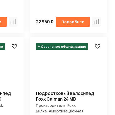
22 960 ₽
е
Подробнее
Сравнить
Сравнить
ие
+ Сервисное обслуживание
сипед
Подростковый велосипед
D
Foxx Caiman 24 MD
ck
Производитель: Foxx
Вилка: Амортизационная