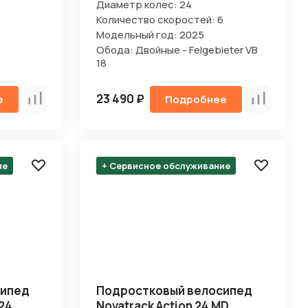
Диаметр колес: 24
6
Количество скоростей: 6
Модельный год: 2025
Обода: Двойные - Felgebieter VB
18
23 490 ₽
е
Подробнее
Сравнить
Сравнить
ие
+ Сервисное обслуживание
сипед
Подростковый велосипед
 24
Novatrack Action 24 MD