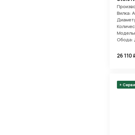
Произво
Вилка: 
Диаметр
Количес
Модельн
Обода:
26 110 
+ Серв