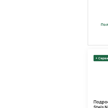
Пол
+ Серв
Подро
Нажимая 
Stels 
персона