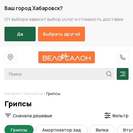
Ваш город Хабаровск?
От выбора зависит выбор услуг и стоимость доставки
Да
Выбрать другой
На главную
+7 (
Мен
Каталог
/
Запчасти
/
Грипсы
Разделы каталога
Грипсы
Сначала дешевые
Фильтр
Грипсы
Амортизатор зад
Вилка
Втул