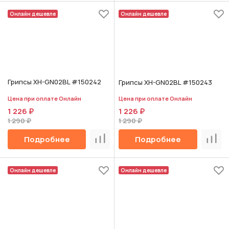
Онлайн дешевле
Онлайн дешевле
Грипсы XH-GN02BL #150242
Грипсы XH-GN02BL #150243
Цена при оплате Онлайн
Цена при оплате Онлайн
1 226 ₽
1 226 ₽
1 290 ₽
1 290 ₽
Подробнее
Подробнее
Сравнить
Срав
Онлайн дешевле
Онлайн дешевле