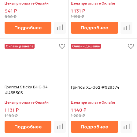
Цена при оплате Онлайн
Цена при оплате Онлайн
941 ₽
1 131 ₽
990 ₽
1 190 ₽
Подробнее
Подробнее
Сравнить
Срав
Онлайн дешевле
Онлайн дешевле
Грипсы Sticky BHG-34
Грипсы XL-G62 #928374
#455305
Цена при оплате Онлайн
Цена при оплате Онлайн
1 131 ₽
1 140 ₽
1 190 ₽
1 200 ₽
Подробнее
Подробнее
Сравнить
Срав