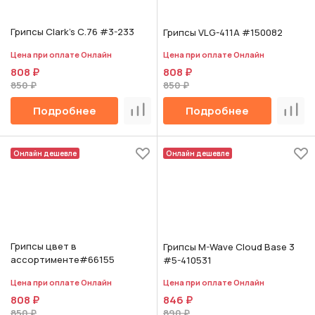
Грипсы Clark's С.76 #3-233
Грипсы VLG-411A #150082
Цена при оплате Онлайн
Цена при оплате Онлайн
808 ₽
808 ₽
850 ₽
850 ₽
Подробнее
Подробнее
Сравнить
Срав
Онлайн дешевле
Онлайн дешевле
Грипсы цвет в
Грипсы M-Wave Cloud Base 3
ассортименте#66155
#5-410531
Цена при оплате Онлайн
Цена при оплате Онлайн
808 ₽
846 ₽
850 ₽
890 ₽