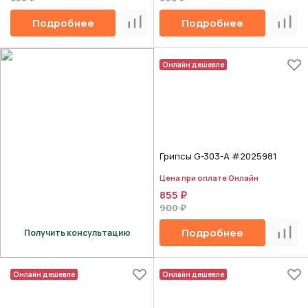
Подробнее
Подробнее
Сравнить
Срав
Онлайн дешевле
Грипсы G-303-A #2025981
Цена при оплате Онлайн
855 ₽
900 ₽
Подробнее
Получить консультацию
Срав
Онлайн дешевле
Онлайн дешевле