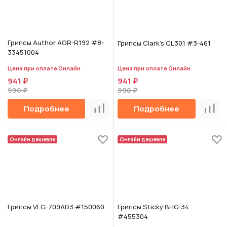
Грипсы Author AGR-R192 #8-
Грипсы Clark's CL301 #3-461
33451004
Цена при оплате Онлайн
Цена при оплате Онлайн
941 ₽
941 ₽
990 ₽
990 ₽
Подробнее
Подробнее
Сравнить
Срав
Онлайн дешевле
Онлайн дешевле
Грипсы VLG-709AD3 #150060
Грипсы Sticky BHG-34
#455304