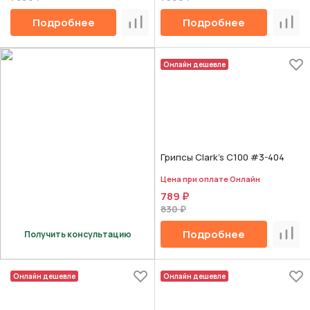
Подробнее
Подробнее
Сравнить
Срав
Онлайн дешевле
Грипсы Clark's C100 #3-404
Цена при оплате Онлайн
789 ₽
830 ₽
Подробнее
Получить консультацию
Срав
Онлайн дешевле
Онлайн дешевле