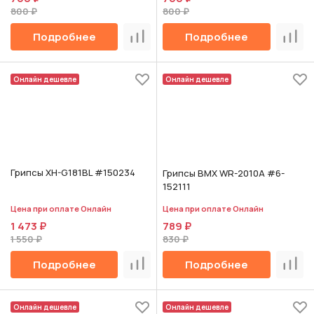
800 ₽
800 ₽
Подробнее
Подробнее
Сравнить
Срав
Онлайн дешевле
Онлайн дешевле
Грипсы XH-G181BL #150234
Грипсы BMX WR-2010A #6-
152111
Цена при оплате Онлайн
Цена при оплате Онлайн
1 473 ₽
789 ₽
1 550 ₽
830 ₽
Подробнее
Подробнее
Сравнить
Срав
Онлайн дешевле
Онлайн дешевле