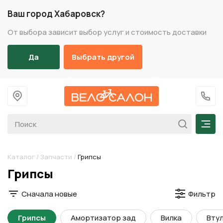
Ваш город Хабаровск?
От выбора зависит выбор услуг и стоимость доставки
Да
Выбрать другой
На главную
+7 (
Мен
Каталог
/
Запчасти
/
Грипсы
Разделы каталога
Грипсы
Сначала новые
Фильтр
Грипсы
Амортизатор зад
Вилка
Втул