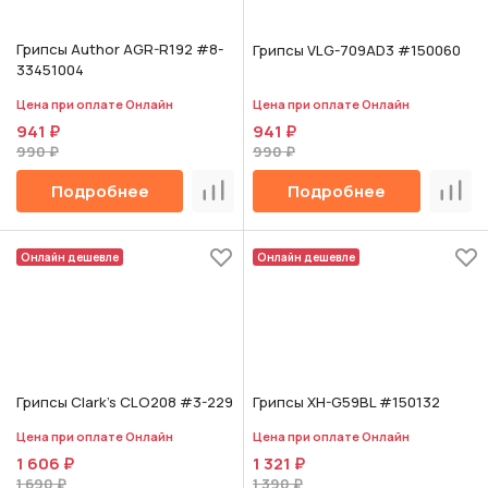
Грипсы Author AGR-R192 #8-
Грипсы VLG-709AD3 #150060
33451004
Цена при оплате Онлайн
Цена при оплате Онлайн
941 ₽
941 ₽
990 ₽
990 ₽
Подробнее
Подробнее
Сравнить
Срав
Онлайн дешевле
Онлайн дешевле
Грипсы Clark's CLO208 #3-229
Грипсы XH-G59BL #150132
Цена при оплате Онлайн
Цена при оплате Онлайн
1 606 ₽
1 321 ₽
1 690 ₽
1 390 ₽