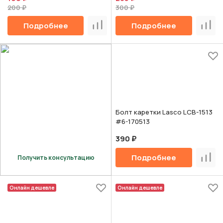
200 ₽
300 ₽
Подробнее
Подробнее
Сравнить
Срав
Болт каретки Lasco LCB-1513
#6-170513
390 ₽
Подробнее
Получить консультацию
Срав
Онлайн дешевле
Онлайн дешевле