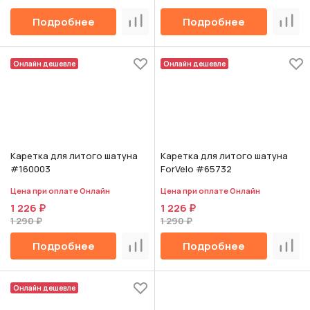
Подробнее
Подробнее
Сравнить
Срав
Онлайн дешевле
Онлайн дешевле
Каретка для литого шатуна
Каретка для литого шатуна
#160003
ForVelo #65732
Цена при оплате Онлайн
Цена при оплате Онлайн
1 226 ₽
1 226 ₽
1 290 ₽
1 290 ₽
Подробнее
Подробнее
Сравнить
Срав
Онлайн дешевле