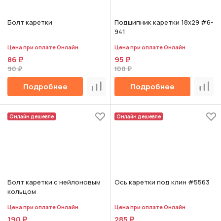
Болт каретки
Подшипник каретки 18х29 #6-
941
Цена при оплате Онлайн
Цена при оплате Онлайн
86 ₽
95 ₽
90 ₽
100 ₽
Подробнее
Подробнее
Сравнить
Срав
Онлайн дешевле
Онлайн дешевле
Болт каретки с нейлоновым
Ось каретки под клин #5563
кольцом
Цена при оплате Онлайн
Цена при оплате Онлайн
190 ₽
285 ₽