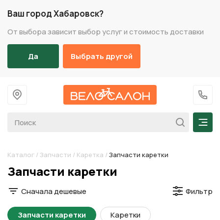
Ваш город Хабаровск?
От выбора зависит выбор услуг и стоимость доставки
Да
Выбрать другой
На главную
+7 (
Мен
Каталог
/
Запчасти
/
Каретка
/
Запчасти каретки
Разделы каталога
Запчасти каретки
Сначала дешевые
Фильтр
Запчасти каретки
Каретки