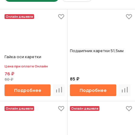
Онлайн дешевле
Подшипник каретки 51,5мм
Гайка оси каретки
Цена при оплате Онлайн
76 ₽
85 ₽
80 ₽
Подробнее
Подробнее
Сравнить
Срав
Онлайн дешевле
Онлайн дешевле