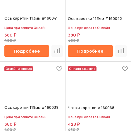
Ось каретки 113мм #160041
Ось каретки 113мм #160042
Цена при оплате Онлайн
Цена при оплате Онлайн
380 ₽
380 ₽
400 ₽
400 ₽
Подробнее
Подробнее
Сравнить
Срав
Онлайн дешевле
Онлайн дешевле
Ось каретки 119мм #160039
Чашки каретки #160068
Цена при оплате Онлайн
Цена при оплате Онлайн
380 ₽
428 ₽
400 ₽
450 ₽