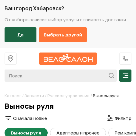
Ваш город Хабаровск?
От выбора зависит выбор услуг и стоимость доставки
Да
Выбрать другой
На главную
+7 (
Мен
Каталог
/
Запчасти
/
Рулевое управление
/
Выносы руля
Разделы каталога
Выносы руля
Сначала новые
Фильтр
Выносы руля
Адаптеры и прочее
Рем.комп