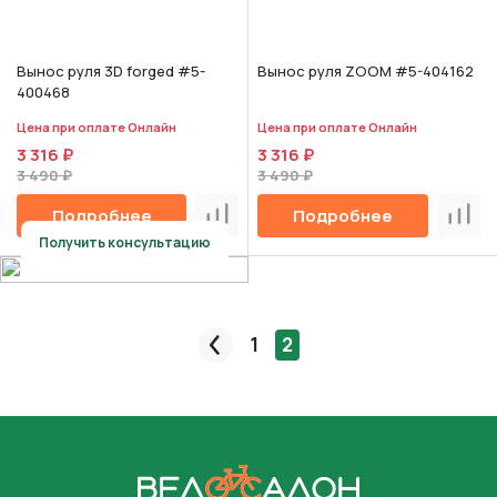
Вынос руля 3D forged #5-
Вынос руля ZOOM #5-404162
400468
Цена при оплате Онлайн
Цена при оплате Онлайн
3 316 ₽
3 316 ₽
3 490 ₽
3 490 ₽
Подробнее
Подробнее
Сравнить
Срав
Получить консультацию
1
2
Пред.