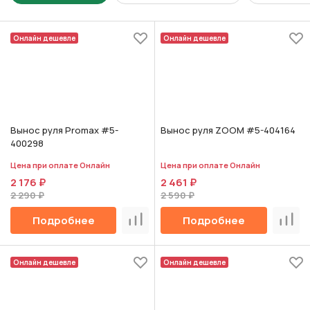
Онлайн дешевле
Онлайн дешевле
Вынос руля Promax #5-
Вынос руля ZOOM #5-404164
400298
Цена при оплате Онлайн
Цена при оплате Онлайн
2 176 ₽
2 461 ₽
2 290 ₽
2 590 ₽
Подробнее
Подробнее
Сравнить
Срав
Онлайн дешевле
Онлайн дешевле