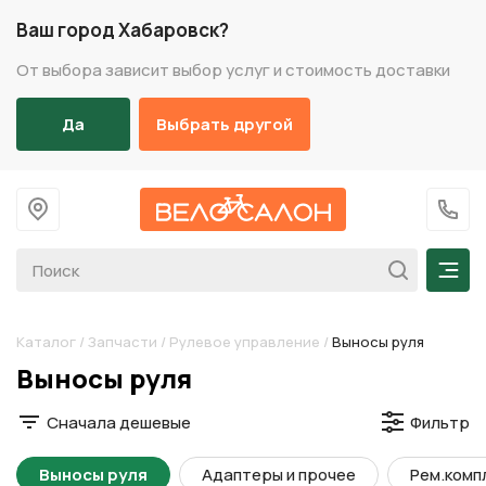
Ваш город Хабаровск?
От выбора зависит выбор услуг и стоимость доставки
Да
Выбрать другой
На главную
+7 (
Мен
Каталог
/
Запчасти
/
Рулевое управление
/
Выносы руля
Разделы каталога
Выносы руля
Сначала дешевые
Фильтр
Выносы руля
Адаптеры и прочее
Рем.комп