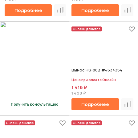
Подробнее
Подробнее
Сравнить
Срав
Онлайн дешевле
Вынос HS-88B #4634354
Цена при оплате Онлайн
1 416 ₽
1 490 ₽
Подробнее
Получить консультацию
Срав
Онлайн дешевле
Онлайн дешевле