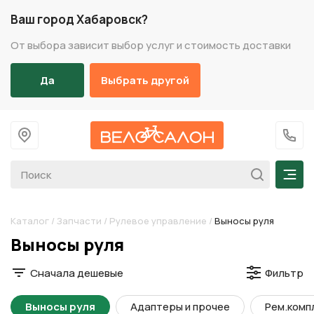
Ваш город Хабаровск?
От выбора зависит выбор услуг и стоимость доставки
Да
Выбрать другой
На главную
+7 (
Мен
Каталог
/
Запчасти
/
Рулевое управление
/
Выносы руля
Разделы каталога
Выносы руля
Сначала дешевые
Фильтр
Выносы руля
Адаптеры и прочее
Рем.комп