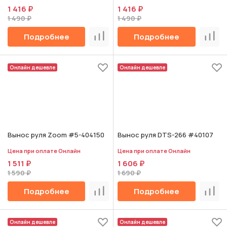
1 416 ₽
1 416 ₽
1 490 ₽
1 490 ₽
Подробнее
Подробнее
Сравнить
Срав
Онлайн дешевле
Онлайн дешевле
Вынос руля Zoom #5-404150
Вынос руля DTS-266 #40107
Цена при оплате Онлайн
Цена при оплате Онлайн
1 511 ₽
1 606 ₽
1 590 ₽
1 690 ₽
Подробнее
Подробнее
Сравнить
Срав
Онлайн дешевле
Онлайн дешевле