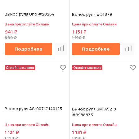
Вынос руля Uno #20264
Вынос руля #31879
Цена при оплате Онлайн
Цена при оплате Онлайн
941 ₽
1 131 ₽
990 ₽
1 190 ₽
Подробнее
Подробнее
Сравнить
Срав
Онлайн дешевле
Онлайн дешевле
Вынос руля AS-007 #140123
Вынос руля SM-A92-8
#9988833
Цена при оплате Онлайн
Цена при оплате Онлайн
1 131 ₽
1 131 ₽
1 190 ₽
1 190 ₽