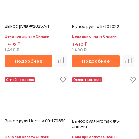
Вынос руля #2025741
Вынос руля #5-404022
Цена при оплате Онлайн
Цена при оплате Онлайн
1 416 ₽
1 416 ₽
1 490 ₽
1 490 ₽
Подробнее
Подробнее
Сравнить
Срав
Онлайн дешевле
Онлайн дешевле
Вынос руля Horst #00-170850
Вынос руля Promax #5-
400299
Цена при оплате Онлайн
Цена при оплате Онлайн