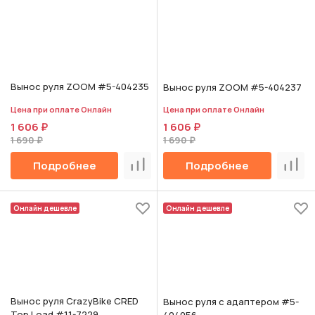
Вынос руля ZOOM #5-404235
Вынос руля ZOOM #5-404237
Цена при оплате Онлайн
Цена при оплате Онлайн
1 606 ₽
1 606 ₽
1 690 ₽
1 690 ₽
Подробнее
Подробнее
Сравнить
Срав
Онлайн дешевле
Онлайн дешевле
Вынос руля CrazyBike CRED
Вынос руля с адаптером #5-
Top Load #11-7229
404056