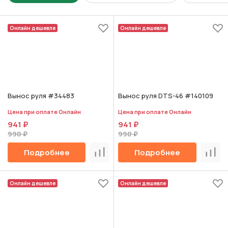
Онлайн дешевле
Онлайн дешевле
Вынос руля #34483
Вынос руля DTS-46 #140109
Цена при оплате Онлайн
Цена при оплате Онлайн
941 ₽
941 ₽
990 ₽
990 ₽
Подробнее
Подробнее
Сравнить
Срав
Онлайн дешевле
Онлайн дешевле