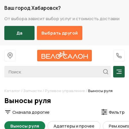
Ваш город Хабаровск?
От выбора зависит выбор услуг и стоимость доставки
Да
Выбрать другой
На главную
+7 (
Мен
Каталог
/
Запчасти
/
Рулевое управление
/
Выносы руля
Разделы каталога
Выносы руля
Сначала дорогие
Фильтр
Выносы руля
Адаптеры и прочее
Рем.комп