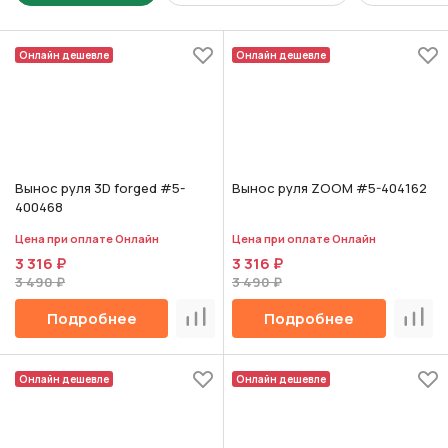
Онлайн дешевле
Онлайн дешевле
Вынос руля 3D forged #5-
Вынос руля ZOOM #5-404162
400468
Цена при оплате Онлайн
Цена при оплате Онлайн
3 316 ₽
3 316 ₽
3 490 ₽
3 490 ₽
Подробнее
Подробнее
Сравнить
Срав
Онлайн дешевле
Онлайн дешевле