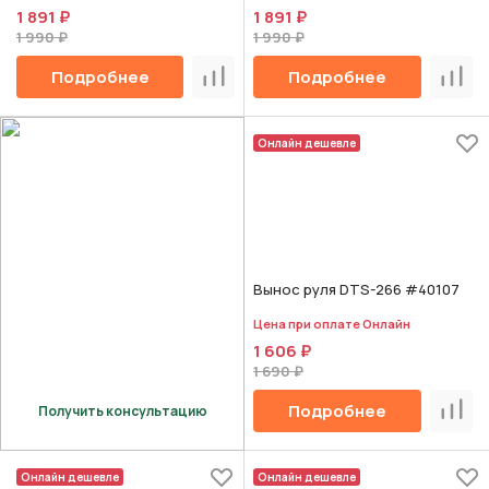
1 891 ₽
1 891 ₽
1 990 ₽
1 990 ₽
Подробнее
Подробнее
Сравнить
Срав
Онлайн дешевле
Вынос руля DTS-266 #40107
Цена при оплате Онлайн
1 606 ₽
1 690 ₽
Подробнее
Получить консультацию
Срав
Онлайн дешевле
Онлайн дешевле