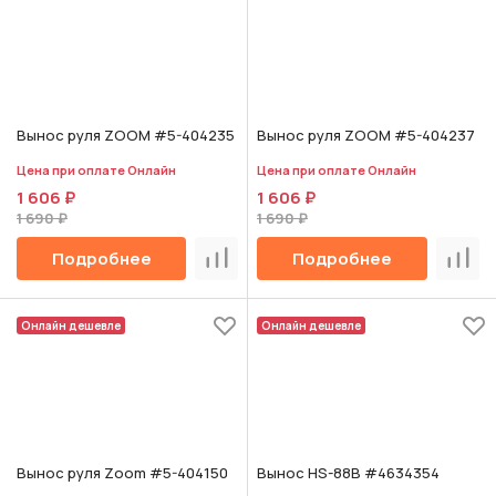
Вынос руля ZOOM #5-404235
Вынос руля ZOOM #5-404237
Цена при оплате Онлайн
Цена при оплате Онлайн
1 606 ₽
1 606 ₽
1 690 ₽
1 690 ₽
Подробнее
Подробнее
Сравнить
Срав
Онлайн дешевле
Онлайн дешевле
Вынос руля Zoom #5-404150
Вынос HS-88B #4634354