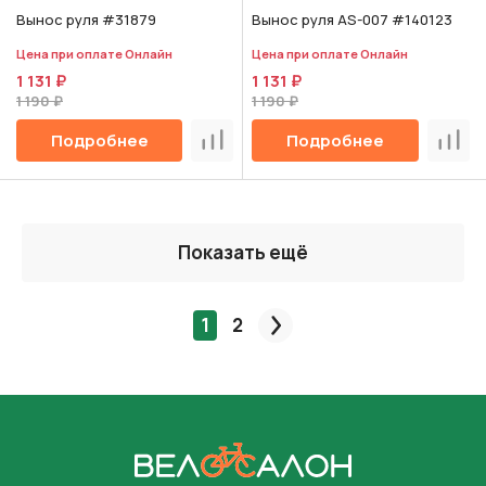
Вынос руля #31879
Вынос руля AS-007 #140123
Цена при оплате Онлайн
Цена при оплате Онлайн
1 131 ₽
1 131 ₽
1 190 ₽
1 190 ₽
Подробнее
Подробнее
Сравнить
Срав
Показать ещё
1
2
След.