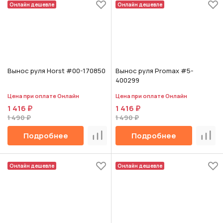
Онлайн дешевле
Онлайн дешевле
Вынос руля Horst #00-170850
Вынос руля Promax #5-
400299
Цена при оплате Онлайн
Цена при оплате Онлайн
1 416 ₽
1 416 ₽
1 490 ₽
1 490 ₽
Подробнее
Подробнее
Сравнить
Срав
Онлайн дешевле
Онлайн дешевле