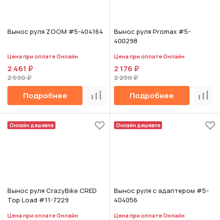
Вынос руля ZOOM #5-404164
Вынос руля Promax #5-
400298
Цена при оплате Онлайн
Цена при оплате Онлайн
2 461 ₽
2 176 ₽
2 590 ₽
2 290 ₽
Подробнее
Подробнее
Сравнить
Срав
Онлайн дешевле
Онлайн дешевле
Вынос руля CrazyBike CRED
Вынос руля с адаптером #5-
Top Load #11-7229
404056
Цена при оплате Онлайн
Цена при оплате Онлайн