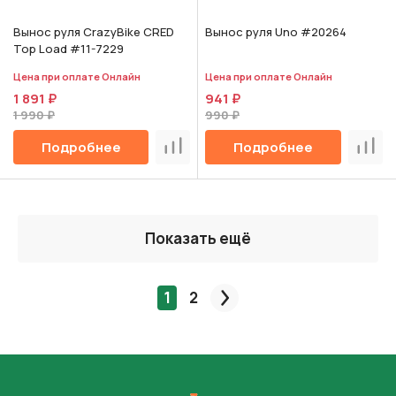
Вынос руля CrazyBike CRED
Вынос руля Uno #20264
Top Load #11-7229
Цена при оплате Онлайн
Цена при оплате Онлайн
1 891 ₽
941 ₽
1 990 ₽
990 ₽
Подробнее
Подробнее
Сравнить
Срав
Показать ещё
1
2
След.