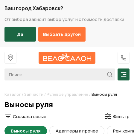
Ваш город Хабаровск?
От выбора зависит выбор услуг и стоимость доставки
Да
Выбрать другой
На главную
+7 (
Мен
Каталог
/
Запчасти
/
Рулевое управление
/
Выносы руля
Разделы каталога
Выносы руля
Сначала новые
Фильтр
Выносы руля
Адаптеры и прочее
Рем.комп