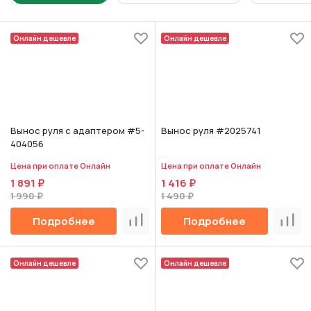
Онлайн дешевле
Онлайн дешевле
Вынос руля с адаптером #5-
Вынос руля #2025741
404056
Цена при оплате Онлайн
Цена при оплате Онлайн
1 891 ₽
1 416 ₽
1 990 ₽
1 490 ₽
Подробнее
Подробнее
Сравнить
Срав
Онлайн дешевле
Онлайн дешевле