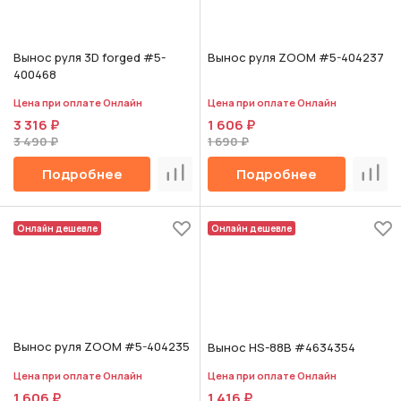
Вынос руля 3D forged #5-
Вынос руля ZOOM #5-404237
400468
Цена при оплате Онлайн
Цена при оплате Онлайн
3 316 ₽
1 606 ₽
3 490 ₽
1 690 ₽
Подробнее
Подробнее
Сравнить
Срав
Онлайн дешевле
Онлайн дешевле
Вынос руля ZOOM #5-404235
Вынос HS-88B #4634354
Цена при оплате Онлайн
Цена при оплате Онлайн
1 606 ₽
1 416 ₽