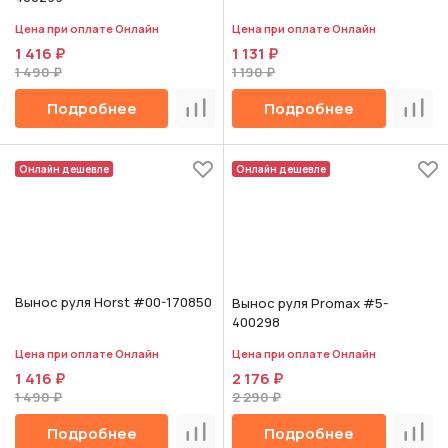
Цена при оплате Онлайн
Цена при оплате Онлайн
1 416 ₽
1 131 ₽
1 490 ₽
1 190 ₽
Подробнее
Подробнее
Сравнить
Срав
Онлайн дешевле
Онлайн дешевле
Вынос руля Horst #00-170850
Вынос руля Promax #5-
400298
Цена при оплате Онлайн
Цена при оплате Онлайн
1 416 ₽
2 176 ₽
1 490 ₽
2 290 ₽
Подробнее
Подробнее
Сравнить
Срав