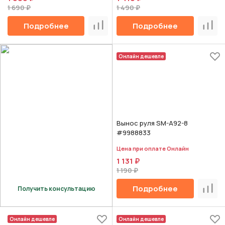
1 690 ₽
1 490 ₽
Подробнее
Подробнее
Сравнить
Срав
Онлайн дешевле
Вынос руля SM-A92-8
#9988833
Цена при оплате Онлайн
1 131 ₽
1 190 ₽
Подробнее
Получить консультацию
Срав
Онлайн дешевле
Онлайн дешевле