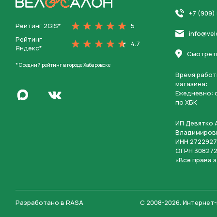
На главную
+7 (909)
Рейтинг 2GIS*
5
info@vel
Рейтинг
4.7
Яндекс*
Смотреть
* Средний рейтинг в городе Хабаровске
Время работ
магазина:
Написать в Max
Ежедневно: c
Перейти во Вконтакте
по ХБК
ИП Девятко 
Владимиров
ИНН 2722927
ОГРН 308272
«Все права 
Разработано в
RASA
С 2008-2026
.
Интернет-