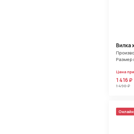
Вилка 
Произво
Размер 
Цена пр
1 416 ₽
1 490 ₽
Онлайн