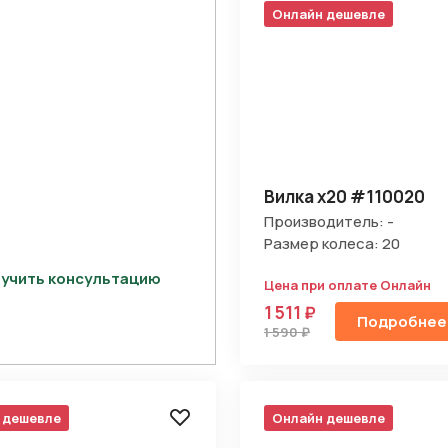
Онлайн дешевле
Вилка х20 #110020
Производитель: -
Размер колеса: 20
учить консультацию
Цена при оплате Онлайн
1 511 ₽
Отправить
Подробнее
1 590 ₽
на кнопку “Отправить заявку”, вы даете
согласие на обработку
льных данных и соглашаетесь с политикой конфиденциальности
 дешевле
Онлайн дешевле