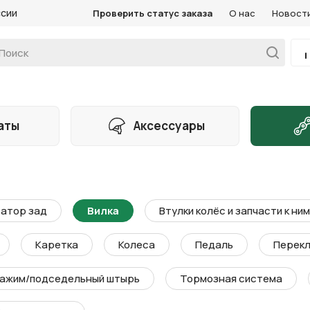
ссии
Проверить статус заказа
О нас
Новост
аты
Аксессуары
атор зад
Вилка
Втулки колёс и запчасти к ним
Каретка
Колеса
Педаль
Перекл
ажим/подседельный штырь
Тормозная система