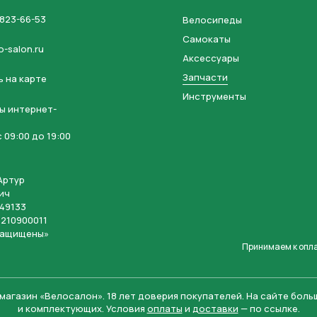
 823-66-53
Велосипеды
Самокаты
o-salon.ru
Аксессуары
Запчасти
 на карте
Инструменты
ы интернет-
 09:00 до 19:00
Артур
ич
49133
210900011
защищены»
Принимаем к опл
магазин «Велосалон».
18 лет доверия покупателей. На сайте бол
и комплектующих. Условия
оплаты
и
доставки
— по ссылке.