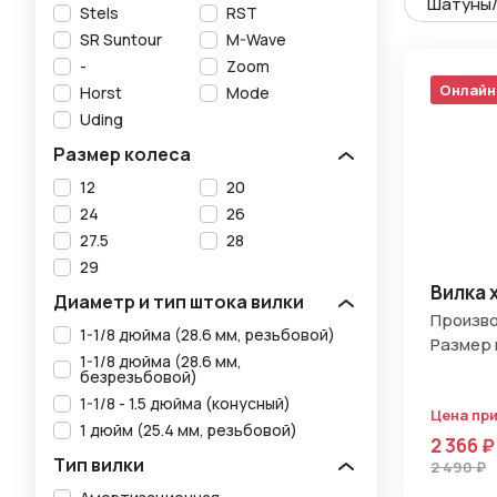
Шатуны/
Stels
RST
SR Suntour
M-Wave
-
Zoom
Онлайн
Horst
Mode
Uding
Размер колеса
12
20
24
26
27.5
28
29
Вилка 
Диаметр и тип штока вилки
Произво
1-1/8 дюйма (28.6 мм, резьбовой)
Размер 
1-1/8 дюйма (28.6 мм,
безрезьбовой)
1-1/8 - 1.5 дюйма (конусный)
Цена пр
1 дюйм (25.4 мм, резьбовой)
2 366 ₽
Тип вилки
2 490 ₽