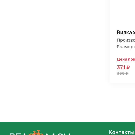
Вилка 
Произво
Размер 
Цена пр
371 ₽
390 ₽
Контакты