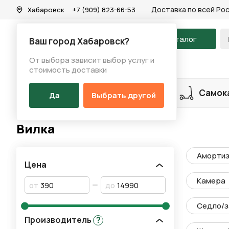
Доставка по всей Ро
Хабаровск
+7 (909) 823-66-53
На главную
Каталог
Ваш город Хабаровск?
От выбора зависит выбор услуг и
Каталог
/
Запчасти
/
Вилка
стоимость доставки
Разделы каталога
Велосипеды
Самок
Да
Выбрать другой
Вилка
Амортиз
Цена
Камера
от
до
Седло/з
Производитель
?