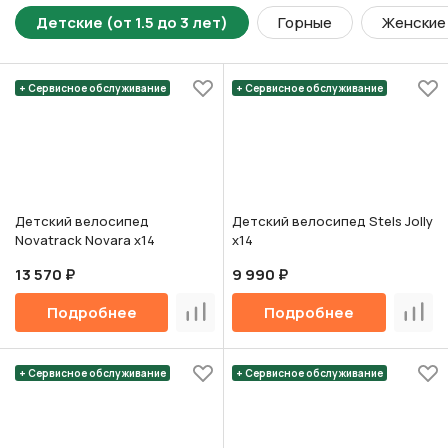
Детские (от 1.5 до 3 лет)
Горные
Женские
+ Сервисное обслуживание
+ Сервисное обслуживание
Детский велосипед
Детский велосипед Stels Jolly
Novatrack Novara х14
х14
13 570 ₽
9 990 ₽
Подробнее
Подробнее
Сравнить
Срав
+ Сервисное обслуживание
+ Сервисное обслуживание