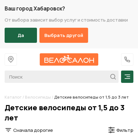
Ваш город Хабаровск?
От выбора зависит выбор услуг и стоимость доставки
Да
Выбрать другой
На главную
+7 (
Мен
Каталог
/
Велосипеды
/
Детские велосипеды от 1,5 до 3 лет
Разделы каталога
Детские велосипеды от 1,5 до 3
лет
Сначала дорогие
Фильтр