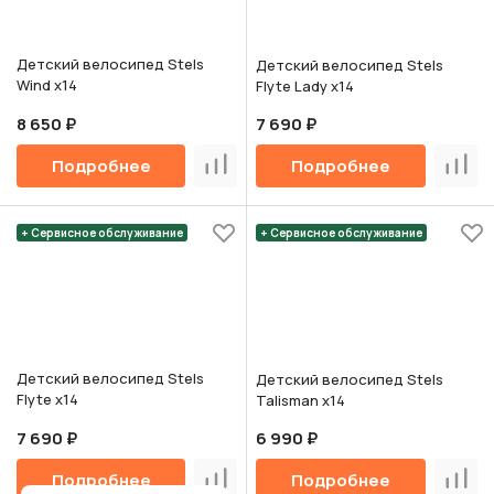
Детский велосипед Stels
Детский велосипед Stels
Wind х14
Flyte Lady х14
8 650 ₽
7 690 ₽
Подробнее
Подробнее
Сравнить
Срав
+ Сервисное обслуживание
+ Сервисное обслуживание
Детский велосипед Stels
Детский велосипед Stels
Flyte х14
Talisman х14
7 690 ₽
6 990 ₽
Подробнее
Подробнее
Сравнить
Срав