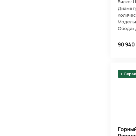
Вилка: U
Диаметр
Количес
Модельн
Обода: 
Нажимая 
персона
90 940
+ Серв
Горный
Ranger