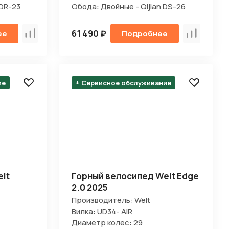
 DR-23
Обода: Двойные - Qijian DS-26
61 490 ₽
ее
Подробнее
Сравнить
Сравнить
ие
+ Сервисное обслуживание
lt
Горный велосипед Welt Edge
2.0 2025
Производитель: Welt
Вилка: UD34- AIR
Диаметр колес: 29