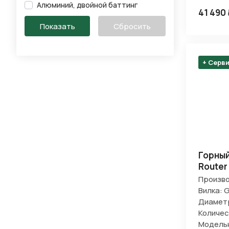
Алюминий, двойной баттинг
41 490
+ Серв
Горный
Router
Произво
Вилка: G
Диаметр
Количес
Модельн