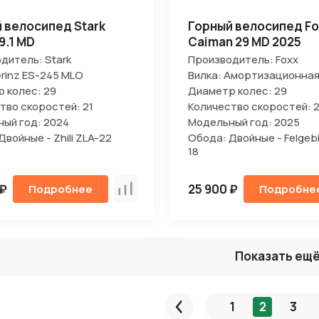
 велосипед Stark
Горный велосипед Fo
9.1 MD
Caiman 29 MD 2025
дитель: Stark
Производитель: Foxx
Grinz ES-245 MLO
Вилка: Амортизационна
 колес: 29
Диаметр колес: 29
тво скоростей: 21
Количество скоростей: 2
ый год: 2024
Модельный год: 2025
войные - Zhili ZLA-22
Обода: Двойные - Felgebi
18
 ₽
25 900 ₽
Подробнее
Подробне
Сравнить
Показать ещ
1
2
3
Пред.