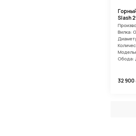
Горный
Slash 2
Произво
Вилка: 
Диаметр
Количес
Модельн
Обода: Д
32 900