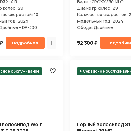
D32- AIR
Вилка: 2ROXX 330 MLO
 колес: 29
Диаметр колес: 29
тво скоростей: 10
Количество скоростей: 2
Отправить
ый год: 2025
Модельный год: 2024
Двойные - DR-300
Обода: Двойные
на кнопку “Отправить заявку”, вы даете
согласие на обработку
льных данных и соглашаетесь с политикой конфиденциальности
 ₽
52 300 ₽
Подробнее
Подробне
Сравнить
исное обслуживание
+ Сервисное обслуживан
 велосипед Welt
Горный велосипед St
 3.0 29 2025
Element 29 MD