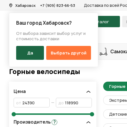
Доставка по всей Ро
Хабаровск
+7 (909) 823-66-53
На главную
Каталог
Ваш город Хабаровск?
От выбора зависит выбор услуг и
Каталог
/
Велосипеды
/
Горные велосипеды
стоимость доставки
Разделы каталога
Велосипеды
Самок
Да
Выбрать другой
Горные велосипеды
Горные
Цена
Экстре
от
до
Детские 
Производитель
?