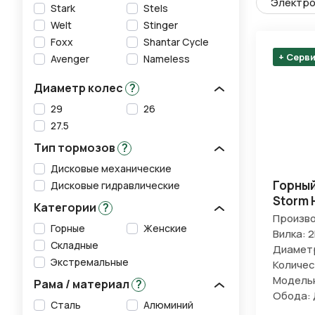
Электро
Stark
Stels
Welt
Stinger
Foxx
Shantar Cycle
+ Серв
Avenger
Nameless
Диаметр колес
?
29
26
27.5
Тип тормозов
?
Дисковые механические
Горный
Дисковые гидравлические
Storm 
Категории
?
Произво
Горные
Женские
Вилка: 
Складные
Диаметр
Экстремальные
Количес
Модельн
Рама / материал
?
Обода:
Сталь
Алюминий