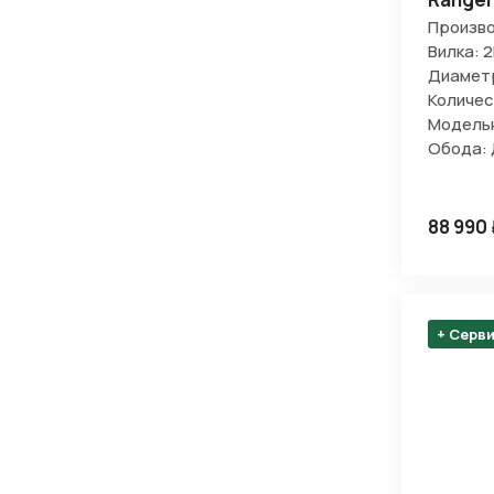
Произво
Вилка: 2
Диаметр
Количес
Модельн
Обода:
88 990
+ Серв