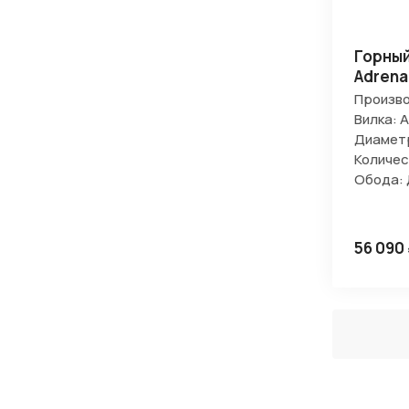
Горный
Adrena
Произво
Вилка: 
Диаметр
Количес
Обода:
56 090