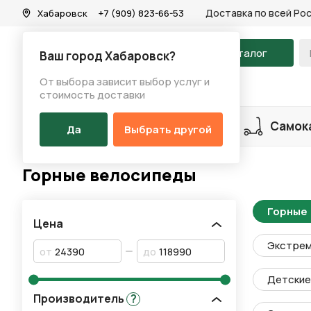
Доставка по всей Ро
Хабаровск
+7 (909) 823-66-53
На главную
Каталог
Ваш город Хабаровск?
От выбора зависит выбор услуг и
Каталог
/
Велосипеды
/
Горные велосипеды
стоимость доставки
Разделы каталога
Велосипеды
Самок
Да
Выбрать другой
Горные велосипеды
Горные
Цена
Экстре
от
до
Детские 
Производитель
?