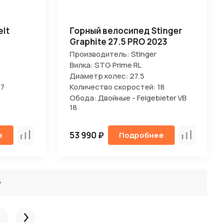
lt
Горный велосипед Stinger
Graphite 27.5 PRO 2023
Производитель: Stinger
Вилка: STG Prime RL
Диаметр колес: 27.5
27
Количество скоростей: 18
Обода: Двойные - Felgebieter VB
18
53 990 ₽
е
Подробнее
Сравнить
Сравнить
ё
След.