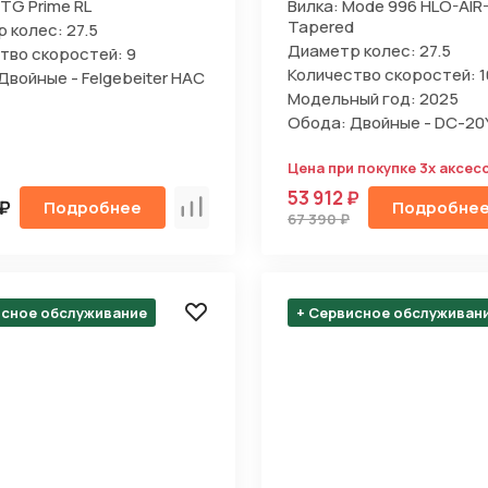
STG Prime RL
Вилка: Mode 996 HLO-AIR
Tapered
 колес: 27.5
Диаметр колес: 27.5
тво скоростей: 9
Отправить
Количество скоростей: 1
Двойные - Felgebeiter HAC
Модельный год: 2025
Обода: Двойные - DC-20
на кнопку “Отправить заявку”, вы даете
согласие на обработку
льных данных и соглашаетесь с политикой конфиденциальности
Цена при покупке 3х аксес
53 912 ₽
 ₽
Подробнее
Подробне
Сравнить
67 390 ₽
исное обслуживание
+ Сервисное обслуживан