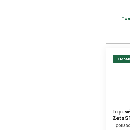
Пол
+ Серв
Горный
Zeta S
Произво