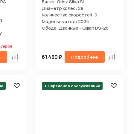
-RA
Вилка: Grinz Silva SL
Диаметр колес: 29
Количество скоростей: 9
0
Модельный год: 2025
Обода: Двойные - Qijian DS-26
Y
суаров
61 490 ₽
е
Подробнее
Сравнить
Сравнить
ие
+ Сервисное обслуживание