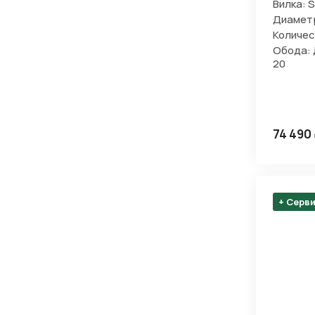
Вилка: 
Диаметр
Количес
Обода: 
20
Нажимая 
персона
74 490
+ Серв