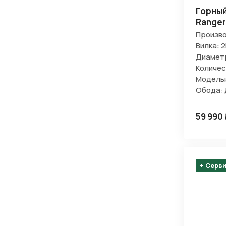
Горный
Ranger
Произво
Вилка: 
Диаметр
Количес
Модельн
Обода:
59 990
+ Серв