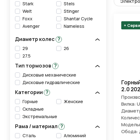
Электро
Stark
Stels
Welt
Stinger
Foxx
Shantar Cycle
+ Серв
Avenger
Nameless
Диаметр колес
?
29
26
27.5
Тип тормозов
?
Дисковые механические
Горный
Дисковые гидравлические
2.0 20
Категории
?
Произво
Горные
Женские
Вилка: U
Складные
Диаметр
Экстремальные
Количес
Модельн
Рама / материал
?
Обода: 
Сталь
Алюминий