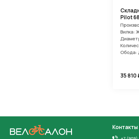
Складн
Pilot 6
Произво
Вилка: 
Диаметр
Количес
Обода:
35 810 
Контакты
На главную
+7 (909)