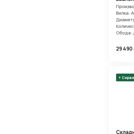
Произво
Вилка: 
Диаметр
Количес
Обода:
29 490
+ Серв
Складн