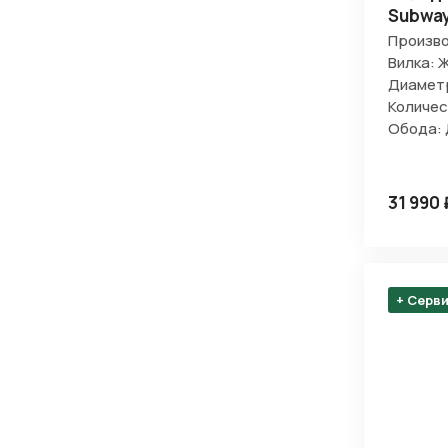
Subway
Произво
Вилка: 
Диаметр
Количес
Обода:
31 990 
+ Серв