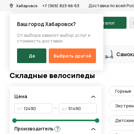
Доставка по всей Ро
Хабаровск
+7 (909) 823-66-53
На главную
Каталог
Ваш город Хабаровск?
От выбора зависит выбор услуг и
Каталог
/
Велосипеды
/
Складные велосипеды
стоимость доставки
Разделы каталога
Велосипеды
Самок
Да
Выбрать другой
Складные велосипеды
Горные
Цена
Экстре
от
до
Детские 
Производитель
?