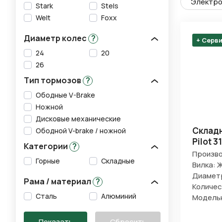
Электро
Stark
Stels
Welt
Foxx
Диаметр колес
?
+ Серв
24
20
26
Тип тормозов
?
Ободные V-Brake
Ножной
Дисковые механические
Складн
Ободной V-brake / ножной
Pilot 3
Категории
?
Произво
Горные
Складные
Вилка: 
Диаметр
Рама / материал
?
Количес
Сталь
Алюминий
Модельн