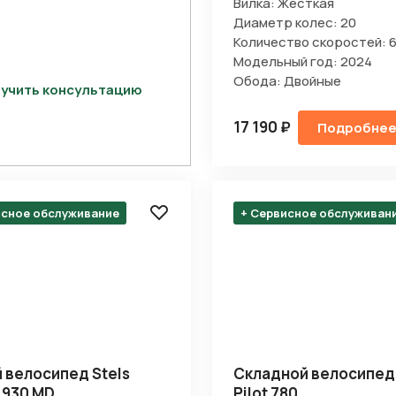
Вилка: Жесткая
Диаметр колес: 20
Количество скоростей: 
Модельный год: 2024
Обода: Двойные
учить консультацию
17 190 ₽
Подробне
исное обслуживание
+ Сервисное обслуживан
Отправить
на кнопку “Отправить заявку”, вы даете
согласие на обработку
льных данных и соглашаетесь с политикой конфиденциальности
 велосипед Stels
Складной велосипед 
 930 MD
Pilot 780