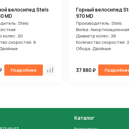
ой велосипед Stels
Горный велосипед Ste
80 MD
970 MD
дитель: Stels
Производитель: Stels
Жесткая
Вилка: Амортизационна
 колес: 20
Диаметр колес: 26
тво скоростей: 8
Количество скоростей: 2
 Двойные
Обода: Двойные
₽
37 880 ₽
Подробнее
Подробне
Сравнить
Каталог
 823-66-53
Велосипеды