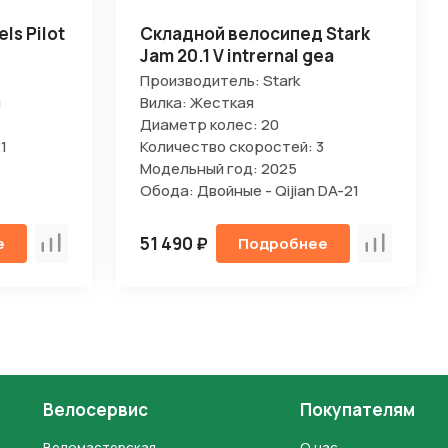
ls Pilot
Складной велосипед Stark
Jam 20.1 V intrernal gea
Производитель: Stark
я
Вилка: Жесткая
Диаметр колес: 20
1
Количество скоростей: 3
Модельный год: 2025
Обода: Двойные - Qijian DA-21
51 490 ₽
е
Подробнее
Сравнить
Сравнить
Велосервис
Покупателям
Веломастерская
О нас