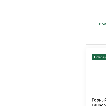
Пол
+ Серв
Нажимая 
персона
Горный
Launch