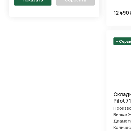
12 490 
+ Серв
Складн
Pilot 7
Произво
Вилка: 
Диаметр
Количес