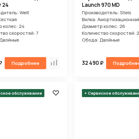
 24
Launch 970 MD
дитель: Welt
Производитель: Stels
Жесткая
Вилка: Амортизационна
 колес: 24
Диаметр колес: 26
тво скоростей: 7
Количество скоростей: 2
 Двойные
Обода: Двойные
₽
32 490 ₽
Подробнее
Подробне
Сравнить
исное обслуживание
+ Сервисное обслуживан