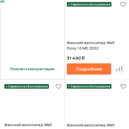
+ Сервисное обслуживание
Женский велосипед Welt
Floxy 1.0 MD 2022
31 490 ₽
Подробнее
Получить консультацию
Срав
+ Сервисное обслуживание
+ Сервисное обслуживание
Женский велосипед Welt
Женский велосипед Welt