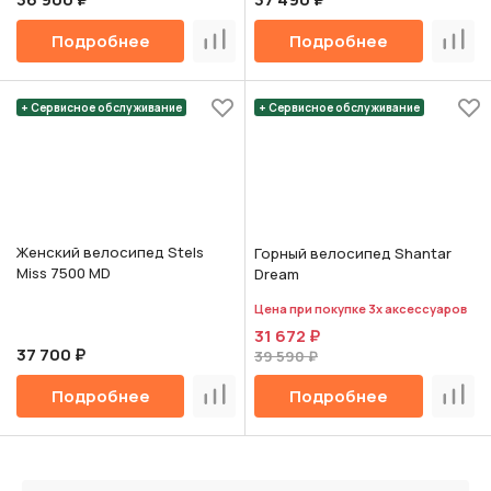
Подробнее
Подробнее
Сравнить
Срав
+ Сервисное обслуживание
+ Сервисное обслуживание
Женский велосипед Stels
Горный велосипед Shantar
Miss 7500 MD
Dream
Цена при покупке 3х аксессуаров
31 672 ₽
37 700 ₽
39 590 ₽
Подробнее
Подробнее
Сравнить
Срав