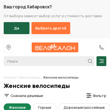
Ваш город Хабаровск?
От выбора зависит выбор услуг и стоимость доставки
Да
Выбрать другой
На главную
+7 (
Мен
Каталог
/
Велосипеды
/
Женские велосипеды
Разделы каталога
Женские велосипеды
Сначала дешевые
Фильтр
Женские
Горные
Дорожные/шоссейные