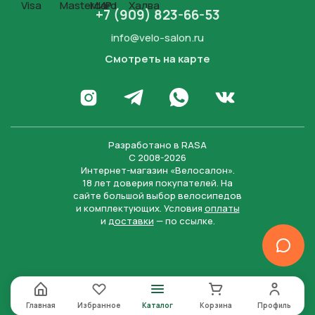
+7 (909) 823-66-53
info@velo-salon.ru
Смотреть на карте
Закрыть
Написать в WhatsApp
Перейти в Инстаграм
Написать в Телеграм
Перейти во Вконта
Разработано в
RASA
С 2008-2026
Интернет-магазин «Велосалон».
18 лет доверия покупателей. На
сайте большой выбор велосипедов
и комплектующих. Условия
оплаты
и
доставки
— по ссылке.
Отправить
Нажимая на кнопку “Отправить заявку”, вы даете
согласие на обработку персональных данных и
соглашаетесь с политикой конфиденциальности
Главная
Избранное
Каталог
Корзина
Профиль