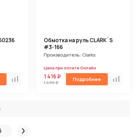
50236
Обмотка на руль CLARK`S
#3-166
Производитель: Clarks
Цена при оплате Онлайн
1 416 ₽
Подробнее
Сравнить
Сравнить
1 490 ₽
ё
5
След.