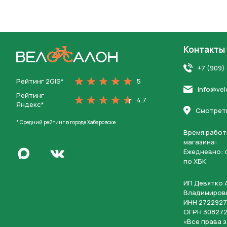
Контакты
На главную
+7 (909)
Рейтинг 2GIS*
5
info@vel
Рейтинг
4.7
Яндекс*
Смотреть
* Средний рейтинг в городе Хабаровске
Время работ
магазина:
Написать в Max
Ежедневно: c
Перейти во Вконтакте
по ХБК
ИП Девятко 
Владимиров
ИНН 2722927
ОГРН 308272
«Все права 