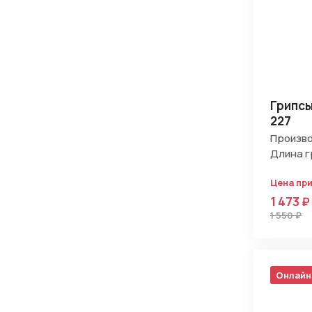
Грипсы
227
Произво
Длина г
Цена пр
1 473 ₽
1 550 ₽
Онлайн