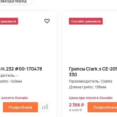
звезда перед
 дешевле
Онлайн дешевле
 H.232 #00-170478
Грипсы Clark.s CE-20
330
дитель: -
рипс: 140мм
Производитель: Clarks
Длина грипс: 138мм
и оплате Онлайн
Цена при оплате Онлайн
2 366 ₽
Подробнее
Подробнее
Сравнить
2 490 ₽