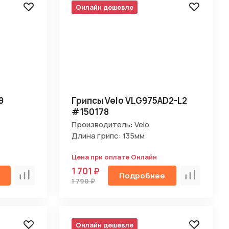
Онлайн дешевле
9
Грипсы Velo VLG975AD2-L2
#150178
Производитель: Velo
Длина грипс: 135мм
Цена при оплате Онлайн
1 701 ₽
Подробнее
Сравнить
Сравнить
1 790 ₽
Онлайн дешевле