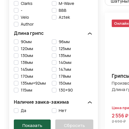
Шатуны/
Clarks
M-Wave
-
BBB
Velo
Aztek
Онлайн
Author
Длина грипс
90мм
96мм
120мм
125мм
130мм
135мм
138мм
140мм
145мм
147мм
Грипсы
170мм
178мм
Произво
135мм+92мм
150мм
Длина г
115мм
130+90
Наличие замка-зажима
Цена пр
Да
Нет
2 556 ₽
2 690 ₽