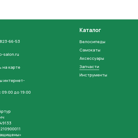
Каталог
 823-66-53
Велосипеды
Самокаты
o-salon.ru
Аксессуары
Запчасти
 на карте
Инструменты
ы интернет-
 09:00 до 19:00
Артур
ич
49133
210900011
защищены»