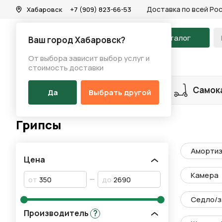
Доставка по всей Ро
Хабаровск
+7 (909) 823-66-53
На главную
Каталог
Ваш город Хабаровск?
От выбора зависит выбор услуг и
Каталог
/
Запчасти
/
Грипсы
стоимость доставки
Разделы каталога
Велосипеды
Самок
Да
Выбрать другой
Грипсы
Амортиз
Цена
Камера
от
до
Седло/з
Производитель
?