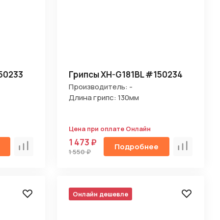
50233
Грипсы XH-G181BL #150234
Производитель: -
Длина грипс: 130мм
Цена при оплате Онлайн
1 473 ₽
Подробнее
Сравнить
Сравнить
1 550 ₽
Онлайн дешевле