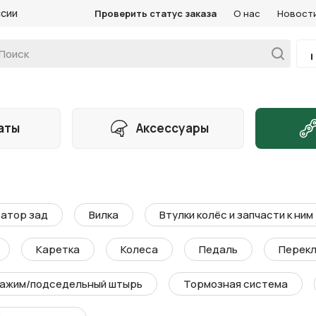
ссии
Проверить статус заказа
О нас
Новост
аты
Аксессуары
атор зад
Вилка
Втулки колёс и запчасти к ним
Каретка
Колеса
Педаль
Перекл
ажим/подседельный штырь
Тормозная система