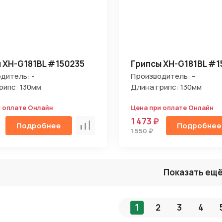
 XH-G181BL #150235
Грипсы XH-G181BL #1
дитель: -
Производитель: -
рипс: 130мм
Длина грипс: 130мм
и оплате Онлайн
Цена при оплате Онлайн
1 473 ₽
Подробнее
Подробнее
Сравнить
1 550 ₽
Показать ещ
1
2
3
4