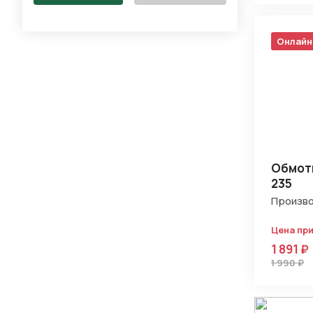
Онлайн
Обмотк
235
Произво
Цена пр
1 891 ₽
1 990 ₽