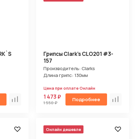
RK`S
Грипсы Clark's CLO201 #3-
157
Производитель: Clarks
Длина грипс: 130мм
Цена при оплате Онлайн
1 473 ₽
Подробнее
Сравнить
Сравнить
1 550 ₽
Онлайн дешевле