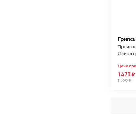
Грипсы
Произво
Длина г
Цена пр
1 473 ₽
1 550 ₽