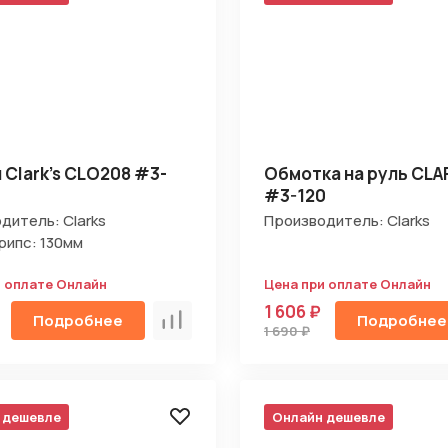
Отправить
 Clark's CLO208 #3-
Обмотка на руль CLA
#3-120
на кнопку “Отправить заявку”, вы даете
согласие на обработку
льных данных и соглашаетесь с политикой конфиденциальности
дитель: Clarks
Производитель: Clarks
рипс: 130мм
и оплате Онлайн
Цена при оплате Онлайн
1 606 ₽
Подробнее
Подробнее
Сравнить
1 690 ₽
 дешевле
Онлайн дешевле