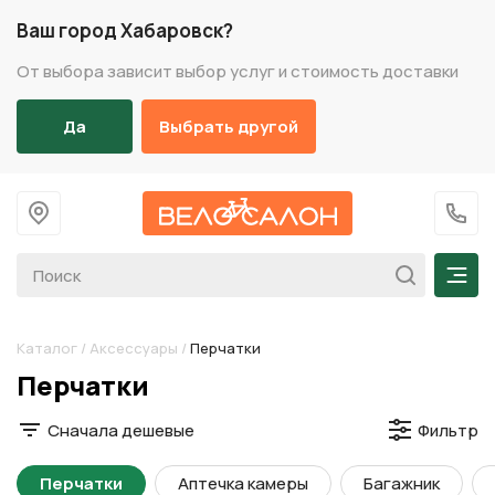
Ваш город Хабаровск?
От выбора зависит выбор услуг и стоимость доставки
Да
Выбрать другой
На главную
+7 (
Мен
Каталог
/
Аксессуары
/
Перчатки
Разделы каталога
Перчатки
Сначала дешевые
Фильтр
Перчатки
Аптечка камеры
Багажник