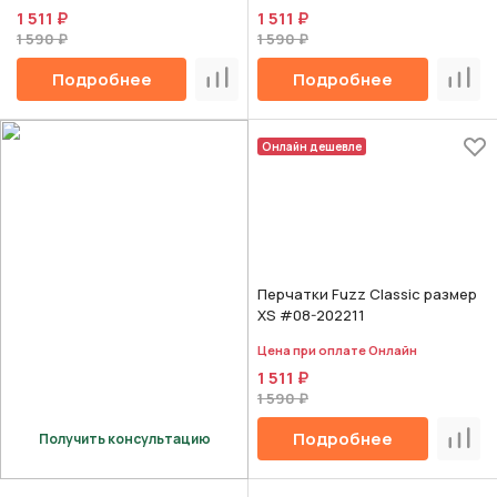
1 511 ₽
1 511 ₽
1 590 ₽
1 590 ₽
Подробнее
Подробнее
Сравнить
Срав
Онлайн дешевле
Перчатки Fuzz Classic размер
XS #08-202211
Цена при оплате Онлайн
1 511 ₽
1 590 ₽
Подробнее
Получить консультацию
Срав