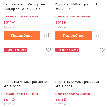
Перчатки Fuzz Racing Team
Перчатки M-Wave размер L
размер XXL #08-202316
#5-719936
Цена при оплате Онлайн
Цена при оплате Онлайн
1 511 ₽
1 511 ₽
1 590 ₽
1 590 ₽
Подробнее
Подробнее
Сравнить
Срав
Онлайн дешевле
Онлайн дешевле
Перчатки M-Wave размер M
Перчатки M-Wave размер XL
#5-719935
#5-719937
Цена при оплате Онлайн
Цена при оплате Онлайн
1 511 ₽
1 511 ₽
1 590 ₽
1 590 ₽