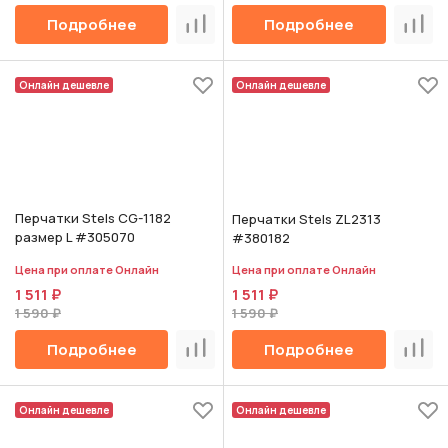
Подробнее
Подробнее
Сравнить
Срав
Онлайн дешевле
Онлайн дешевле
Перчатки Stels CG-1182
Перчатки Stels ZL2313
размер L #305070
#380182
Цена при оплате Онлайн
Цена при оплате Онлайн
1 511 ₽
1 511 ₽
1 590 ₽
1 590 ₽
Подробнее
Подробнее
Сравнить
Срав
Онлайн дешевле
Онлайн дешевле