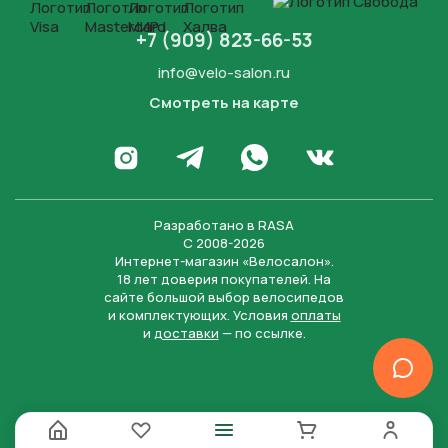
+7 (909) 823-66-53
info@velo-salon.ru
Смотреть на карте
Закрыть
Написать в WhatsApp
Перейти в Инстаграм
Написать в Телеграм
Перейти во Вконта
Разработано в
RASA
С 2008-2026
Интернет-магазин «Велосалон».
18 лет доверия покупателей. На
сайте большой выбор велосипедов
и комплектующих. Условия
оплаты
и
доставки
— по ссылке.
Отправить
Нажимая на кнопку “Отправить заявку”, вы даете
согласие на обработку персональных данных и