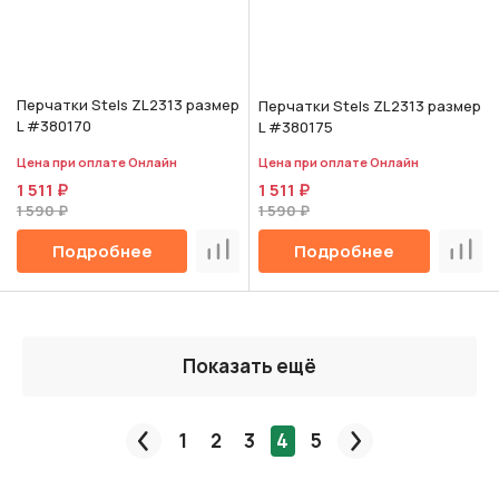
Перчатки Stels ZL2313 размер
Перчатки Stels ZL2313 размер
L #380170
L #380175
Цена при оплате Онлайн
Цена при оплате Онлайн
1 511 ₽
1 511 ₽
1 590 ₽
1 590 ₽
Подробнее
Подробнее
Сравнить
Срав
Показать ещё
1
2
3
4
5
Пред.
След.