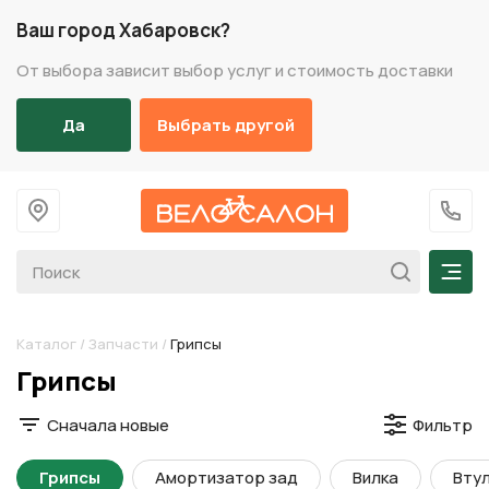
Ваш город Хабаровск?
От выбора зависит выбор услуг и стоимость доставки
Да
Выбрать другой
На главную
+7 (
Мен
Каталог
/
Запчасти
/
Грипсы
Разделы каталога
Грипсы
Сначала новые
Фильтр
Грипсы
Амортизатор зад
Вилка
Втул