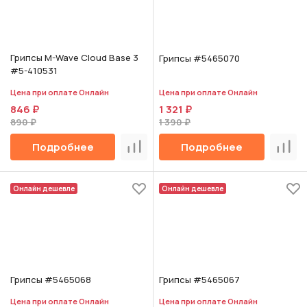
Грипсы M-Wave Cloud Base 3
Грипсы #5465070
#5-410531
Цена при оплате Онлайн
Цена при оплате Онлайн
846 ₽
1 321 ₽
890 ₽
1 390 ₽
Подробнее
Подробнее
Сравнить
Срав
Онлайн дешевле
Онлайн дешевле
Грипсы #5465068
Грипсы #5465067
Цена при оплате Онлайн
Цена при оплате Онлайн