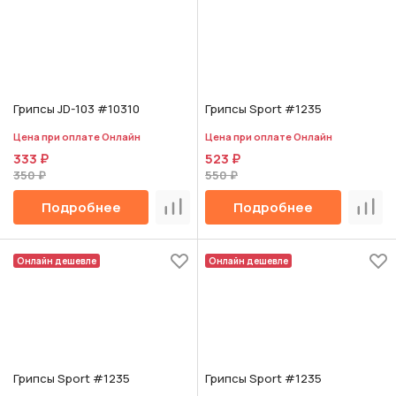
Грипсы JD-103 #10310
Грипсы Sport #1235
Цена при оплате Онлайн
Цена при оплате Онлайн
333 ₽
523 ₽
350 ₽
550 ₽
Подробнее
Подробнее
Сравнить
Срав
Онлайн дешевле
Онлайн дешевле
Грипсы Sport #1235
Грипсы Sport #1235