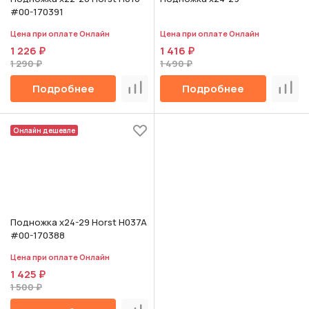
#00-170391
Цена при оплате Онлайн
Цена при оплате Онлайн
1 226 ₽
1 416 ₽
1 290 ₽
1 490 ₽
Подробнее
Подробнее
Сравнить
Срав
Онлайн дешевле
Подножка х24-29 Horst H037A
#00-170388
Цена при оплате Онлайн
1 425 ₽
1 500 ₽