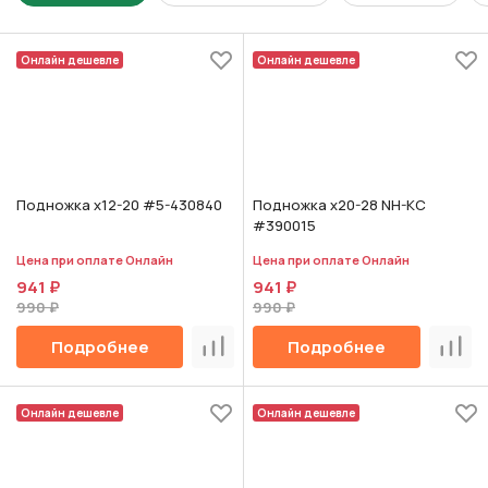
Онлайн дешевле
Онлайн дешевле
Подножка х12-20 #5-430840
Подножка х20-28 NH-KC
#390015
Цена при оплате Онлайн
Цена при оплате Онлайн
941 ₽
941 ₽
990 ₽
990 ₽
Подробнее
Подробнее
Сравнить
Срав
Онлайн дешевле
Онлайн дешевле