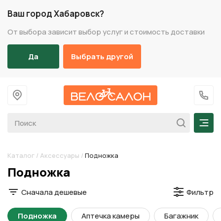
Ваш город Хабаровск?
От выбора зависит выбор услуг и стоимость доставки
Да
Выбрать другой
На главную
+7 (
Мен
Каталог
/
Аксессуары
/
Подножка
Разделы каталога
Подножка
Сначала дешевые
Фильтр
Подножка
Аптечка камеры
Багажник