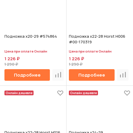
Подножка х20-29 #574864
Подножка х22-28 Horst H006
#00-170319
Цена при оплате Онлайн
Цена при оплате Онлайн
1 226 ₽
1 226 ₽
1 290 ₽
1 290 ₽
Подробнее
Подробнее
Сравнить
Срав
Онлайн дешевле
Онлайн дешевле
Подножка х22-28 Horst H016
Подножка х24-29