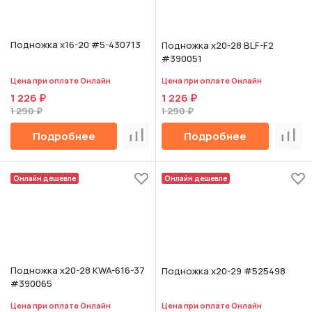
Подножка х16-20 #5-430713
Подножка х20-28 BLF-F2
#390051
Цена при оплате Онлайн
Цена при оплате Онлайн
1 226 ₽
1 226 ₽
1 290 ₽
1 290 ₽
Подробнее
Подробнее
Сравнить
Срав
Онлайн дешевле
Онлайн дешевле
Подножка х20-28 KWA-616-37
Подножка х20-29 #525498
#390065
Цена при оплате Онлайн
Цена при оплате Онлайн