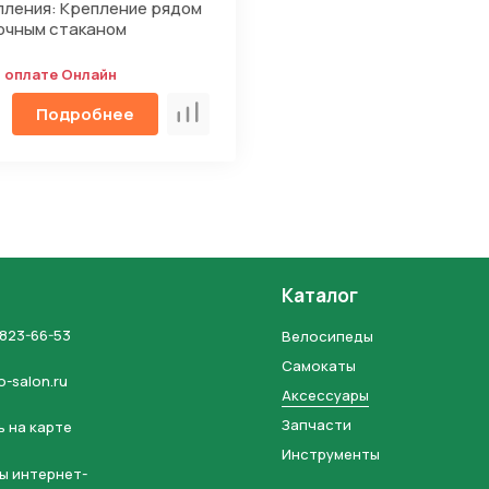
пления: Крепление рядом
очным стаканом
и оплате Онлайн
Подробнее
Сравнить
Каталог
 823-66-53
Велосипеды
Самокаты
o-salon.ru
Аксессуары
Запчасти
 на карте
Инструменты
ы интернет-