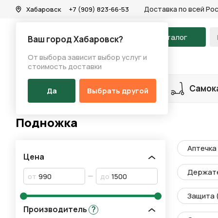
Доставка по всей Ро
Хабаровск
+7 (909) 823-66-53
На главную
Каталог
Ваш город Хабаровск?
От выбора зависит выбор услуг и
Каталог
/
Аксессуары
/
Подножка
стоимость доставки
Разделы каталога
Велосипеды
Самок
Да
Выбрать другой
Подножка
Аптечка
Цена
Держате
от
до
Защита 
Производитель
?