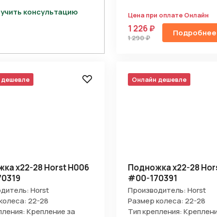
Отправить
учить консультацию
Цена при оплате Онлайн
1 226 ₽
на кнопку “Отправить заявку”, вы даете
согласие на обработку
Подробнее
льных данных и соглашаетесь с политикой конфиденциальности
1 290 ₽
 дешевле
Онлайн дешевле
ка х22-28 Horst H006
Подножка х22-28 Hor
70319
#00-170391
дитель: Horst
Производитель: Horst
колеса: 22-28
Размер колеса: 22-28
пления: Крепление за
Тип крепления: Креплени