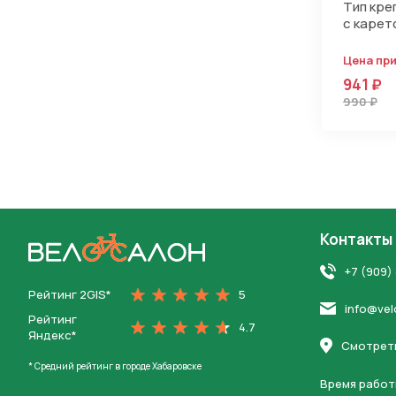
Тип кре
с карет
Цена пр
941 ₽
990 ₽
Контакты
На главную
+7 (909)
Рейтинг 2GIS*
5
info@vel
Рейтинг
4.7
Яндекс*
Смотреть
* Средний рейтинг в городе Хабаровске
Время работ