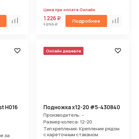
Цена при оплате Онлайн
1 226 ₽
Подробнее
Сравнить
Сравнить
1 290 ₽
Онлайн дешевле
st H016
Подножка х12-20 #5-430840
Производитель: -
Размер колеса: 12-20
Тип крепления: Крепление рядом
с кареточным стаканом
е за