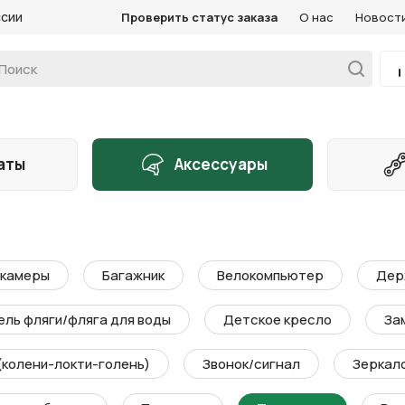
ссии
Проверить статус заказа
О нас
Новост
аты
Аксессуары
 камеры
Багажник
Велокомпьютер
Дер
ль фляги/фляга для воды
Детское кресло
За
(колени-локти-голень)
Звонок/сигнал
Зеркал