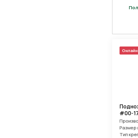
Пол
Нажимая 
персона
Онлайн
Поднож
#00-1
Произво
Размер 
Тип кре