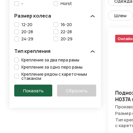
Одежда 
-
Horst
Размер колеса
Шлем
12-20
16-20
20-28
22-28
24-29
20-29
Онлайн
Тип крепления
Крепление за два пера рамы
Крепление за одно перо рамы
Крепление рядом с кареточным
стаканом
Поднож
H037A 
Произво
Размер 
Тип кре
с карет