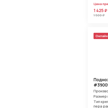
Цена пр
1 425 ₽
1 500 ₽
Онлайн
Поднож
#3900
Произво
Размер 
Тип кре
пера р