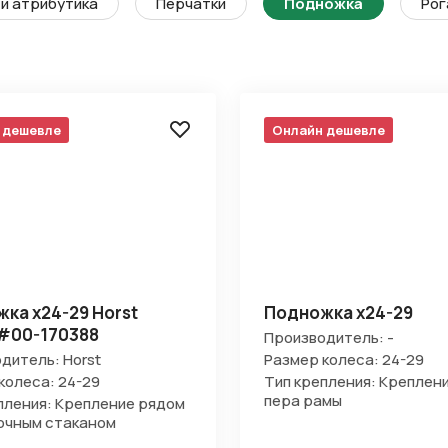
и атрибутика
Перчатки
Подножка
Рог
 дешевле
Онлайн дешевле
ка х24-29 Horst
Подножка х24-29
#00-170388
Производитель: -
дитель: Horst
Размер колеса: 24-29
колеса: 24-29
Тип крепления: Креплени
пера рамы
пления: Крепление рядом
очным стаканом