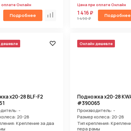
и оплате Онлайн
Цена при оплате Онлайн
1 416 ₽
Подробнее
Подробнее
Сравнить
1 490 ₽
 дешевле
Онлайн дешевле
ка х20-28 BLF-F2
Подножка х20-28 KWA
51
#390065
дитель: -
Производитель: -
колеса: 20-28
Размер колеса: 20-28
пления: Крепление за два
Тип крепления: Креплени
амы
пера рамы