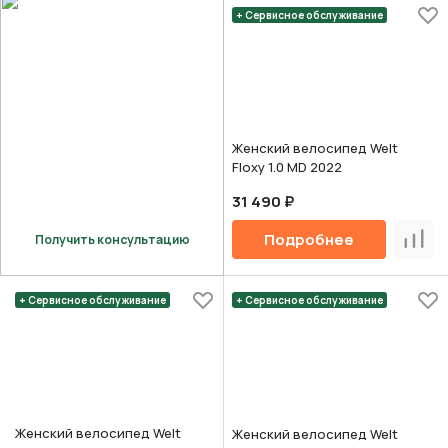
+ Сервисное обслуживание
Женский велосипед Welt
Floxy 1.0 MD 2022
31 490 ₽
Подробнее
Получить консультацию
Срав
+ Сервисное обслуживание
+ Сервисное обслуживание
Женский велосипед Welt
Женский велосипед Welt