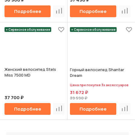
Подробнее
Подробнее
Сравнить
Срав
+ Сервисное обслуживание
+ Сервисное обслуживание
Женский велосипед Stels
Горный велосипед Shantar
Miss 7500 MD
Dream
Цена при покупке 3х аксессуаров
31 672 ₽
37 700 ₽
39 590 ₽
Подробнее
Подробнее
Сравнить
Срав