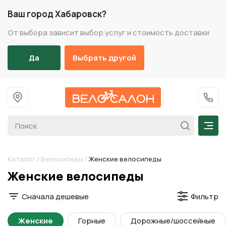
Ваш город Хабаровск?
От выбора зависит выбор услуг и стоимость доставки
Да
Выбрать другой
На главную
+7 (
Мен
Каталог
/
Велосипеды
/
Женские велосипеды
Разделы каталога
Женские велосипеды
Сначала дешевые
Фильтр
Женские
Горные
Дорожные/шоссейные