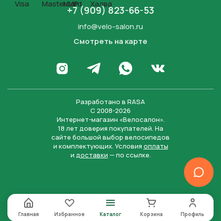
+7 (909) 823-66-53
info@velo-salon.ru
Смотреть на карте
Закрыть
Написать в WhatsApp
Перейти в Инстаграм
Написать в Телеграм
Перейти во Вконта
Разработано в
RASA
С 2008-2026
Интернет-магазин «Велосалон».
18 лет доверия покупателей. На
сайте большой выбор велосипедов
и комплектующих. Условия
оплаты
и
доставки
— по ссылке.
Отправить
Нажимая на кнопку “Отправить заявку”, вы даете
согласие на обработку персональных данных и
соглашаетесь с политикой конфиденциальности
Главная
Избранное
Каталог
Корзина
Профиль