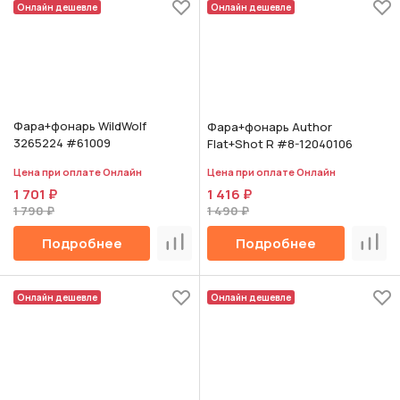
Онлайн дешевле
Онлайн дешевле
Фара+фонарь WildWolf
Фара+фонарь Author
3265224 #61009
Flat+Shot R #8-12040106
Цена при оплате Онлайн
Цена при оплате Онлайн
1 701 ₽
1 416 ₽
1 790 ₽
1 490 ₽
Подробнее
Подробнее
Сравнить
Срав
Онлайн дешевле
Онлайн дешевле