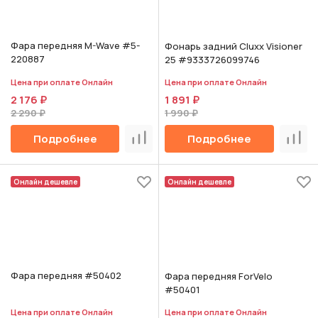
Фара передняя M-Wave #5-
Фонарь задний Cluxx Visioner
220887
25 #9333726099746
Цена при оплате Онлайн
Цена при оплате Онлайн
2 176 ₽
1 891 ₽
2 290 ₽
1 990 ₽
Подробнее
Подробнее
Сравнить
Срав
Онлайн дешевле
Онлайн дешевле
Фара передняя #50402
Фара передняя ForVelo
#50401
Цена при оплате Онлайн
Цена при оплате Онлайн