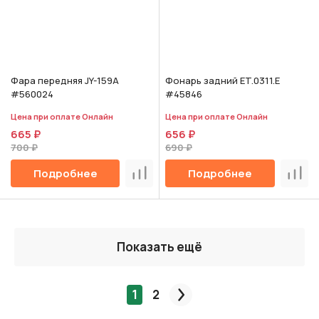
Фара передняя JY-159A
Фонарь задний ET.0311.E
#560024
#45846
Цена при оплате Онлайн
Цена при оплате Онлайн
665 ₽
656 ₽
700 ₽
690 ₽
Подробнее
Подробнее
Сравнить
Срав
Показать ещё
1
2
След.