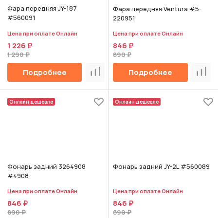
Фара передняя JY-187
Фара передняя Ventura #5-
#560091
220951
Цена при оплате Онлайн
Цена при оплате Онлайн
1 226 ₽
846 ₽
1 290 ₽
890 ₽
Подробнее
Подробнее
Сравнить
Срав
Онлайн дешевле
Онлайн дешевле
Фонарь задний 3264908
Фонарь задний JY-2L #560089
#4908
Цена при оплате Онлайн
Цена при оплате Онлайн
846 ₽
846 ₽
890 ₽
890 ₽