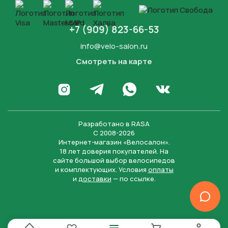
+7 (909) 823-66-53
info@velo-salon.ru
Смотреть на карте
Закрыть
Написать в WhatsApp
Перейти в Инстаграм
Написать в Телеграм
Перейти во Вконта
Разработано в
RASA
С 2008-2026
Интернет-магазин «Велосалон».
18 лет доверия покупателей. На
сайте большой выбор велосипедов
и комплектующих. Условия
оплаты
и
доставки
— по ссылке.
Отправить
Нажимая на кнопку “Отправить заявку”, вы даете