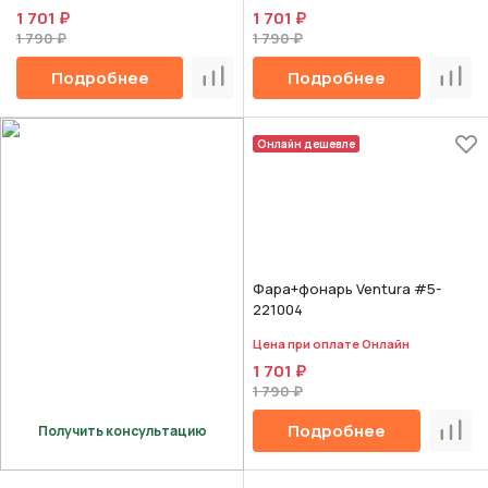
1 701 ₽
1 701 ₽
1 790 ₽
1 790 ₽
Подробнее
Подробнее
Сравнить
Срав
Онлайн дешевле
Фара+фонарь Ventura #5-
221004
Цена при оплате Онлайн
1 701 ₽
1 790 ₽
Подробнее
Получить консультацию
Срав