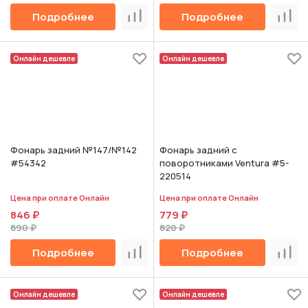
Подробнее
Подробнее
Сравнить
Срав
Онлайн дешевле
Онлайн дешевле
Фонарь задний №147/№142
Фонарь задний с
#54342
поворотниками Ventura #5-
220514
Цена при оплате Онлайн
Цена при оплате Онлайн
846 ₽
779 ₽
890 ₽
820 ₽
Подробнее
Подробнее
Сравнить
Срав
Онлайн дешевле
Онлайн дешевле