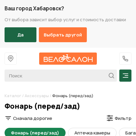
Ваш город Хабаровск?
От выбора зависит выбор услуг и стоимость доставки
Да
Выбрать другой
На главную
+7 (
Мен
Каталог
/
Аксессуары
/
Фонарь (перед/зад)
Разделы каталога
Фонарь (перед/зад)
Сначала дорогие
Фильтр
Фонарь (перед/зад)
Аптечка камеры
Бага