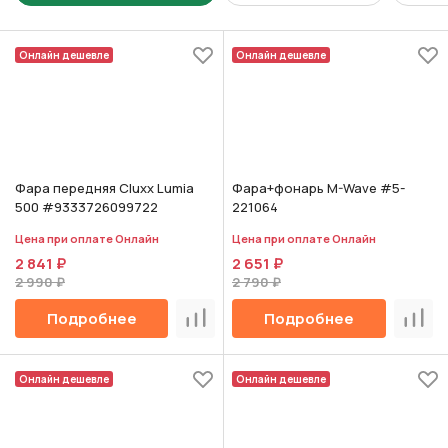
Онлайн дешевле
Онлайн дешевле
Фара передняя Cluxx Lumia
Фара+фонарь M-Wave #5-
500 #9333726099722
221064
Цена при оплате Онлайн
Цена при оплате Онлайн
2 841 ₽
2 651 ₽
2 990 ₽
2 790 ₽
Подробнее
Подробнее
Сравнить
Срав
Онлайн дешевле
Онлайн дешевле