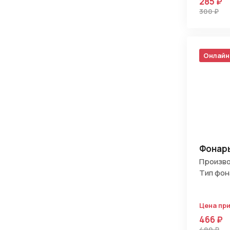
285 ₽
300 ₽
Онлайн
Фонарь
Произво
Тип фон
Цена пр
466 ₽
490 ₽