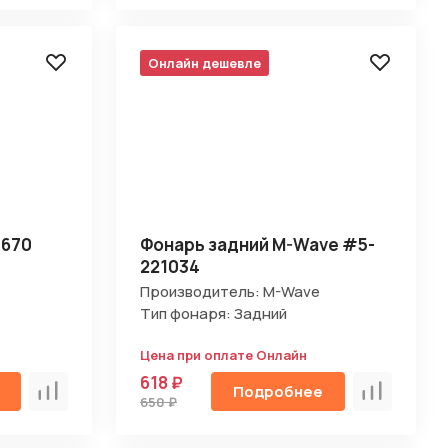
Онлайн дешевле
5670
Фонарь задний M-Wave #5-
221034
Производитель: M-Wave
Тип фонаря: Задний
Цена при оплате Онлайн
618 ₽
Подробнее
Сравнить
Сравнить
650 ₽