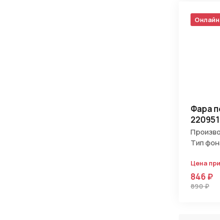
Онлайн
Фара п
220951
Произво
Тип фон
Цена пр
846 ₽
890 ₽