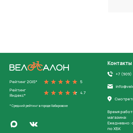
Контакты
На главную
+7 (909)
Рейтинг 2GIS*
5
info@vel
Рейтинг
4.7
Яндекс*
Смотреть
* Средний рейтинг в городе Хабаровске
Время работ
магазина:
Написать в Max
Ежедневно: c
Перейти во Вконтакте
по ХБК