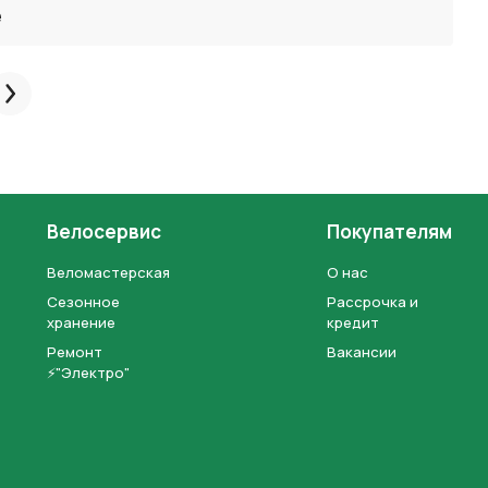
ё
След.
Велосервис
Покупателям
Веломастерская
О нас
Сезонное
Рассрочка и
хранение
кредит
Ремонт
Вакансии
⚡"Электро"