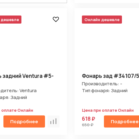
 дешевле
Онлайн дешевле
Отправить
 задний Ventura #5-
Фонарь зад #34107/
на кнопку “Отправить заявку”, вы даете
согласие на обработку
Производитель: -
льных данных и соглашаетесь с политикой конфиденциальности
дитель: Ventura
Тип фонаря: Задний
аря: Задний
и оплате Онлайн
Цена при оплате Онлайн
618 ₽
Подробнее
Подробнее
Сравнить
650 ₽