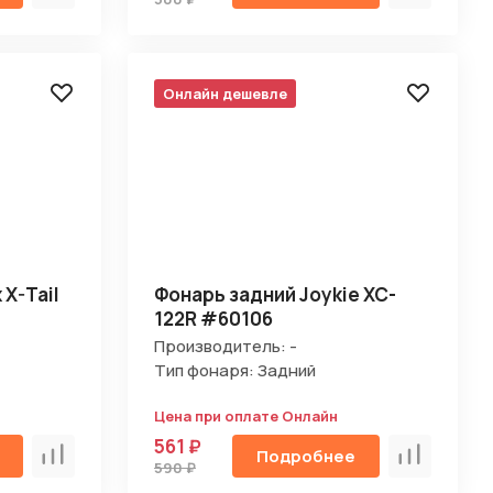
Онлайн дешевле
X-Tail
Фонарь задний Joykie XC-
122R #60106
Производитель: -
Тип фонаря: Задний
Цена при оплате Онлайн
561 ₽
Подробнее
Сравнить
Сравнить
590 ₽