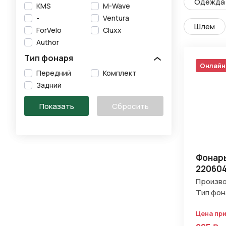
Одежда 
KMS
M-Wave
-
Ventura
Шлем
ForVelo
Cluxx
Author
Тип фонаря
Онлайн
Передний
Комплект
Задний
Фонарь
22060
Произво
Тип фон
Цена пр