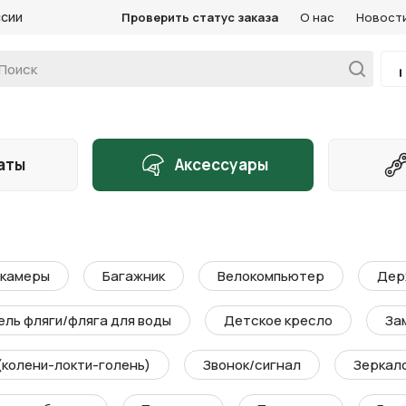
ссии
Проверить статус заказа
О нас
Новост
аты
Аксессуары
 камеры
Багажник
Велокомпьютер
Дер
ль фляги/фляга для воды
Детское кресло
За
(колени-локти-голень)
Звонок/сигнал
Зеркал