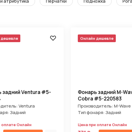
и атрибутика
Перчатки
Подножка
Рога
 дешевле
Онлайн дешевле
 задний Ventura #5-
Фонарь задний M-Wa
4
Cobra #5-220583
дитель: Ventura
Производитель: M-Wave
аря: Задний
Тип фонаря: Задний
и оплате Онлайн
Цена при оплате Онлайн