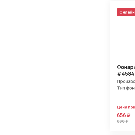
Онлайн
Фонарь
#4584
Произво
Тип фон
Цена пр
656 ₽
690 ₽