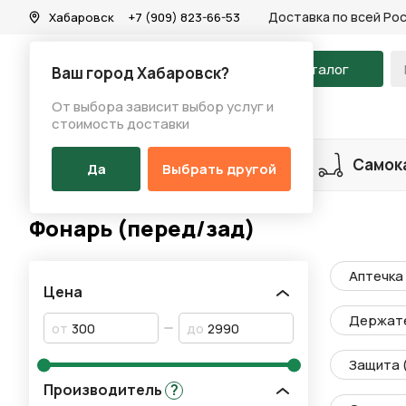
Доставка по всей Ро
Хабаровск
+7 (909) 823-66-53
На главную
Каталог
Ваш город Хабаровск?
От выбора зависит выбор услуг и
Каталог
/
Аксессуары
/
Фонарь (перед/зад)
стоимость доставки
Разделы каталога
Велосипеды
Самок
Да
Выбрать другой
Фонарь (перед/зад)
Аптечка
Цена
Держате
от
до
Защита 
Производитель
?